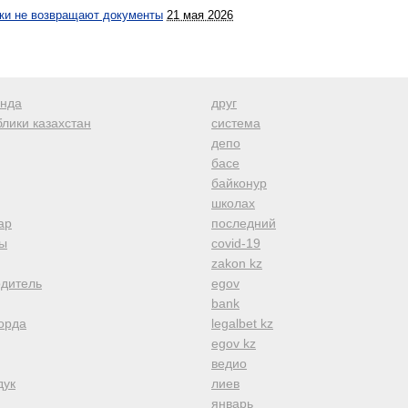
ики не возвращают документы
21 мая 2026
анда
друг
лики казахстан
система
депо
басе
байконур
школах
ар
последний
ы
covid-19
zakon kz
одитель
egov
bank
орда
legalbet kz
egov kz
ведио
дук
лиев
январь