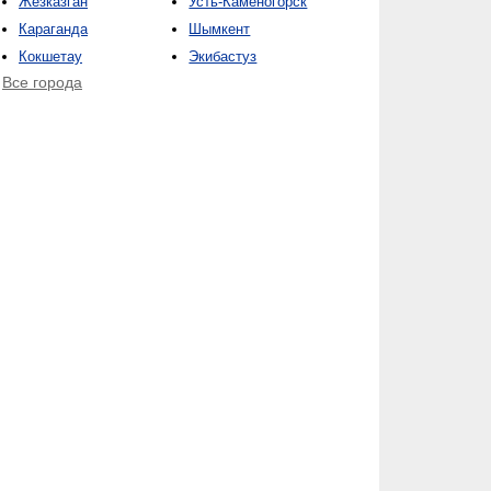
Жезказган
Усть-Каменогорск
Караганда
Шымкент
Кокшетау
Экибастуз
Все города