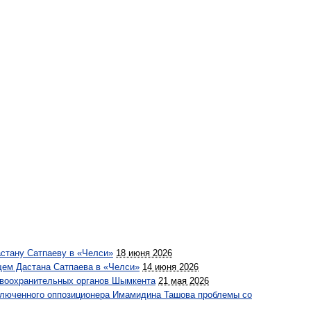
стану Сатпаеву в «Челси»
18 июня 2026
щем Дастана Сатпаева в «Челси»
14 июня 2026
авоохранительных органов Шымкента
21 мая 2026
аключенного оппозиционера Имамидина Ташова проблемы со