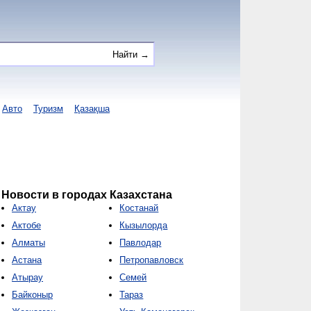
Авто
Туризм
Қазақша
Новости в городах Казахстана
Актау
Костанай
Актобе
Кызылорда
Алматы
Павлодар
Астана
Петропавловск
Атырау
Семей
Байконыр
Тараз