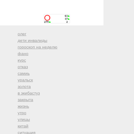
олег
дети инвалиды
гороскоп на неделю
фано
курс
отказ
самиь
уральск
золота
в экибастуз
закрыта
жизнь
утро
улицы
китай
ситуация