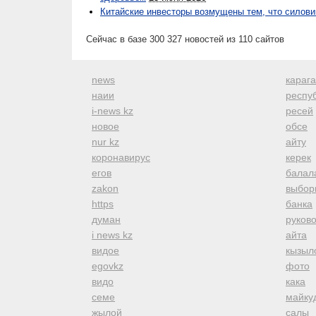
Китайские инвесторы возмущены тем, что силов
Сейчас в базе 300 327 новостей из 110 сайтов
news
караг
наии
респуб
i-news kz
ресей
новое
обсе
nur kz
айту
коронавирус
керек
егов
балал
zakon
выбор
https
банка
думан
руков
i news kz
айта
видое
кызыл
egovkz
фото
видо
кака
семе
майку
жылой
салы