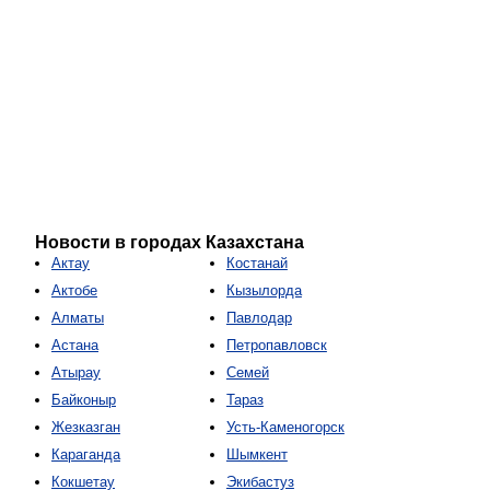
Новости в городах Казахстана
Актау
Костанай
Актобе
Кызылорда
Алматы
Павлодар
Астана
Петропавловск
Атырау
Семей
Байконыр
Тараз
Жезказган
Усть-Каменогорск
Караганда
Шымкент
Кокшетау
Экибастуз