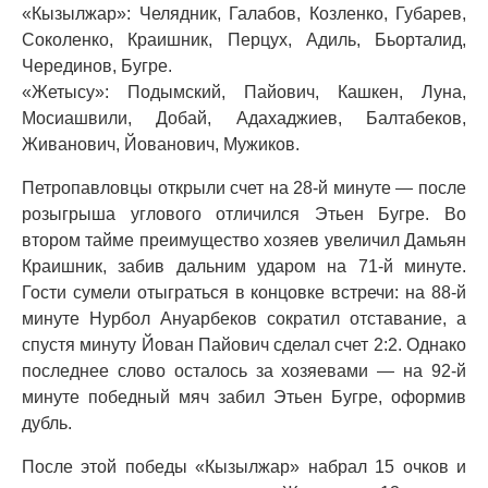
«Кызылжар»: Челядник, Галабов, Козленко, Губарев,
Соколенко, Краишник, Перцух, Адиль, Бьорталид,
Черединов, Бугре.
«Жетысу»: Подымский, Пайович, Кашкен, Луна,
Мосиашвили, Добай, Адахаджиев, Балтабеков,
Живанович, Йованович, Мужиков.
Петропавловцы открыли счет на 28-й минуте — после
розыгрыша углового отличился Этьен Бугре. Во
втором тайме преимущество хозяев увеличил Дамьян
Краишник, забив дальним ударом на 71-й минуте.
Гости сумели отыграться в концовке встречи: на 88-й
минуте Нурбол Ануарбеков сократил отставание, а
спустя минуту Йован Пайович сделал счет 2:2. Однако
последнее слово осталось за хозяевами — на 92-й
минуте победный мяч забил Этьен Бугре, оформив
дубль.
После этой победы «Кызылжар» набрал 15 очков и