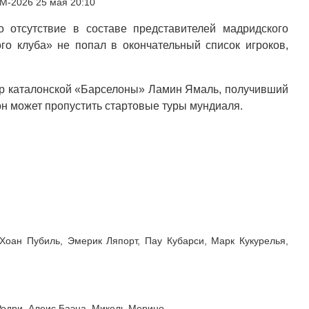
ЧМ-2026 25 мая 20:10
 отсутствие в составе представителей мадридского
го клуба» не попал в окончательный список игроков,
гер каталонской «Барселоны» Ламин Ямаль, получивший
 он может пропустить стартовые туры мундиаля.
Хоан Пубиль, Эмерик Ляпорт, Пау Кубарси, Марк Кукурелья,
Родри, Алеис Баэна, Микель Мерино.