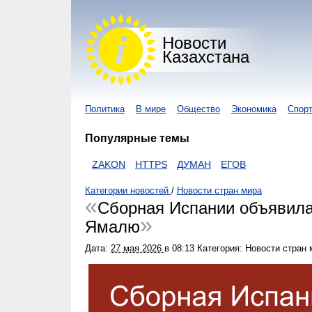
Новости
Казахстана
Политика
В мире
Общество
Экономика
Спор
Популярные темы
ОНАВИРУС
ZAKON
HTTPS
ДУМАН
ЕГОВ
Категории новостей
/
Новости стран мира
Сборная Испании объявила
Ямалю
Дата:
27 мая 2026
в
08:13
Категория: Новости стран 