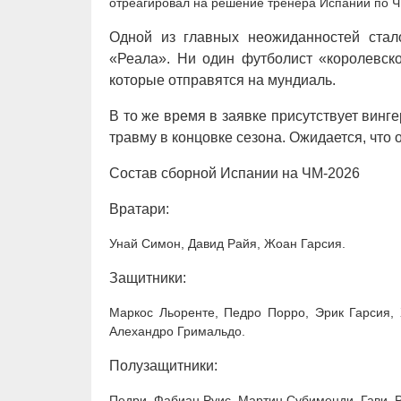
отреагировал на решение тренера Испании по 
Одной из главных неожиданностей стало
«Реала». Ни один футболист «королевско
которые отправятся на мундиаль.
В то же время в заявке присутствует вин
травму в концовке сезона. Ожидается, что
Состав сборной Испании на ЧМ-2026
Вратари:
Унай Симон, Давид Райя, Жоан Гарсия.
Защитники:
Маркос Льоренте, Педро Порро, Эрик Гарсия, 
Алехандро Гримальдо.
Полузащитники:
Педри, Фабиан Руис, Мартин Субименди, Гави, 