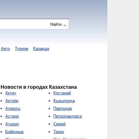
Авто
Туризм
Қазақша
Новости в городах Казахстана
Актау
Костанай
Актобе
Кызылорда
Алматы
Павлодар
Астана
Петропавловск
Атырау
Семей
Байконыр
Тараз