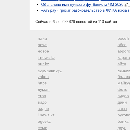
Объявлено имя лучшего футболиста ЧМ-2026
24
«Атырау» грозит разбирательство в ФИФА из-за 
Сейчас в базе 299 826 новостей из 110 сайтов
наии
ресей
news
обсе
новое
аэроп
i-news kz
караг
nur kz
айта
коронавирус
кызыл
zakon
балал
https
майку
думан
фото
егов
видео
видо
дани
видое
салы
i news kz
руков
egovkz
банка
семе
друг