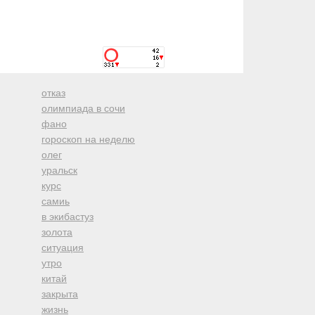
отказ
олимпиада в сочи
фано
гороскоп на неделю
олег
уральск
курс
самиь
в экибастуз
золота
ситуация
утро
китай
закрыта
жизнь