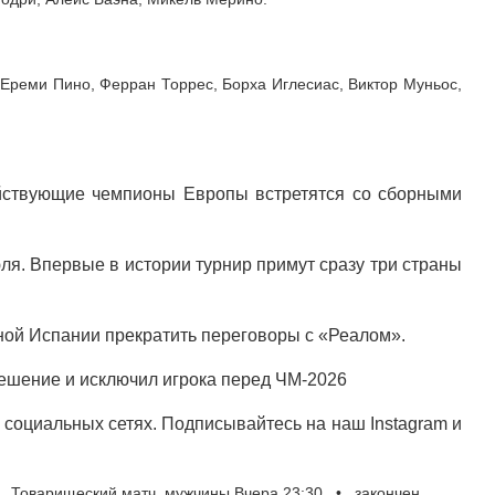
Ереми Пино, Ферран Торрес, Борха Иглесиас, Виктор Муньос,
йствующие чемпионы Европы встретятся со сборными
ля. Впервые в истории турнир примут сразу три страны
ной Испании прекратить переговоры с «Реалом».
ешение и исключил игрока перед ЧМ-2026
социальных сетях. Подписывайтесь на наш Instagram и
 Товарищеский матч, мужчины Вчера 23:30 • закончен