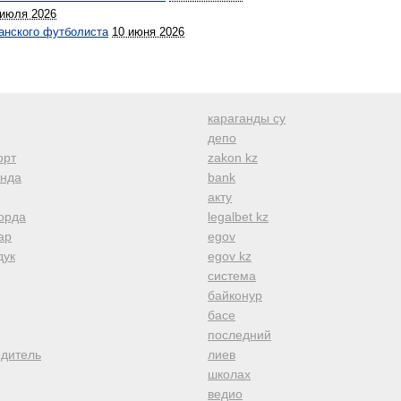
 июля 2026
ганского футболиста
10 июня 2026
караганды су
депо
орт
zakon kz
анда
bank
акту
орда
legalbet kz
ар
egov
дук
egov kz
система
байконур
басе
последний
одитель
лиев
школах
ведио