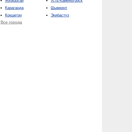
Жезказган
Усть-Каменогорск
Караганда
Шымкент
Кокшетау
Экибастуз
Все города