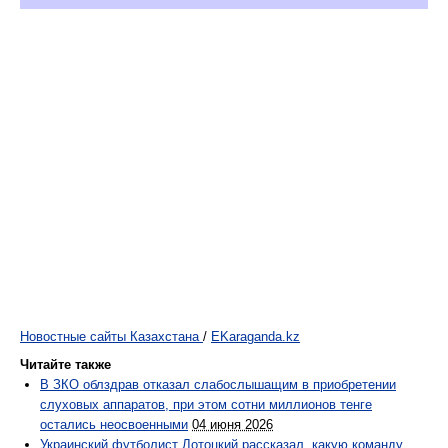
Новостные сайты Казахстана
/
EKaraganda.kz
Читайте также
В ЗКО облздрав отказал слабослышащим в приобретении
слуховых аппаратов, при этом сотни миллионов тенге
остались неосвоенными
04 июня 2026
Украинский футболист Лотоцкий рассказал, какую команду