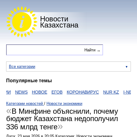
Новости
Казахстана
Все категории
Популярные темы
ИИ
NEWS
НОВОЕ
ЕГОВ
КОРОНАВИРУС
NUR KZ
I-NEWS 
Категории новостей
/
Новости экономики
В Минфине объяснили, почему
бюджет Казахстана недополучил
336 млрд тенге
Дата:
23 мая 2026
в
20:05
Категория: Новости экономики