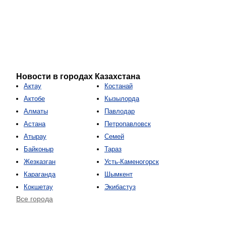
Новости в городах Казахстана
Актау
Костанай
Актобе
Кызылорда
Алматы
Павлодар
Астана
Петропавловск
Атырау
Семей
Байконыр
Тараз
Жезказган
Усть-Каменогорск
Караганда
Шымкент
Кокшетау
Экибастуз
Все города