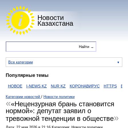
Новости
Казахстана
Все категории
Популярные темы
НОВОЕ
I-NEWS KZ
NUR KZ
КОРОНАВИРУС
HTTPS
ЕГОВ
Категории новостей
/
Новости политики
«Нецензурная брань становится
нормой»: депутат заявил о
тревожной тенденции в обществе
Дата:
22 мая 2026
в
21:16
Категория: Новости политики