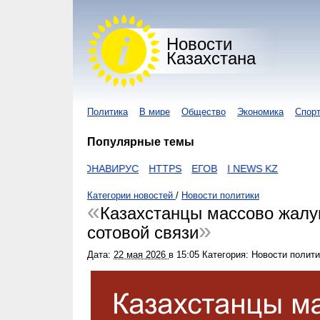
Новости
Казахстана
Политика
В мире
Общество
Экономика
Спор
Популярные темы
KON
КОРОНАВИРУС
HTTPS
ЕГОВ
I NEWS KZ
Категории новостей
/
Новости политики
Казахстанцы массово жалу
сотовой связи
Дата:
22 мая 2026
в
15:05
Категория: Новости полити