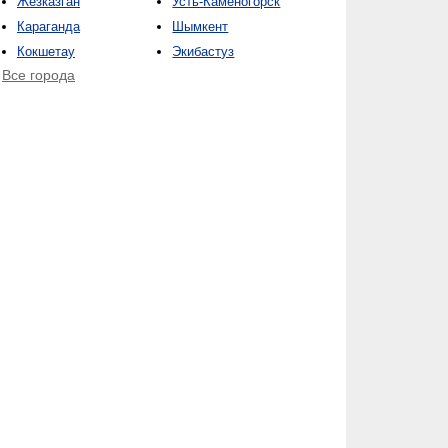
Жезказган
Усть-Каменогорск
Караганда
Шымкент
Кокшетау
Экибастуз
Все города