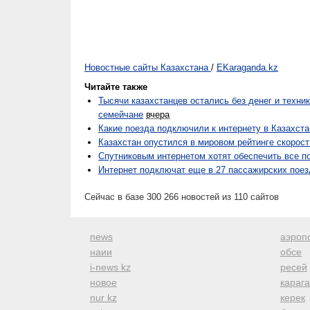
Новостные сайты Казахстана
/
EKaraganda.kz
Читайте также
Тысячи казахстанцев остались без денег и техни
семейчане
вчера
Какие поезда подключили к интернету в Казахста
Казахстан опустился в мировом рейтинге скорост
Спутниковым интернетом хотят обеспечить все по
Интернет подключат еще в 27 пассажирских поез
Сейчас в базе 300 266 новостей из 110 сайтов
news
аэроп
наии
обсе
i-news kz
ресей
новое
караг
nur kz
керек