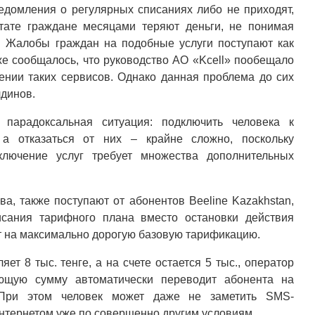
едомления о регулярных списаниях либо не приходят,
тате граждане месяцами теряют деньги, не понимая
. Жалобы граждан на подобные услуги поступают как
же сообщалось, что руководство АО «Kcell» пообещало
ении таких сервисов. Однако данная проблема до сих
лдинов.
 парадоксальная ситуация: подключить человека к
 а отказаться от них – крайне сложно, поскольку
ключение услуг требует множества дополнительных
а, также поступают от абонентов Beeline Kazakhstan,
исания тарифного плана вместо остановки действия
т на максимально дорогую базовую тарификацию.
ет 8 тыс. тенге, а на счете остается 5 тыс., оператор
ающую сумму автоматически переводит абонента на
 При этом человек может даже не заметить SMS-
нтернетом уже по совершенно другим условиям.