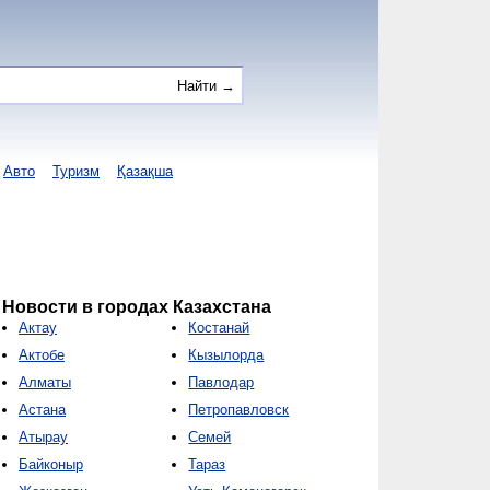
Авто
Туризм
Қазақша
Новости в городах Казахстана
Актау
Костанай
Актобе
Кызылорда
Алматы
Павлодар
Астана
Петропавловск
Атырау
Семей
Байконыр
Тараз