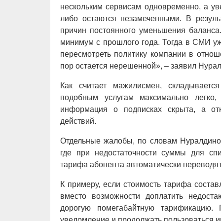
нескольким сервисам одновременно, а ув
либо остаются незамеченными. В резуль
причин постоянного уменьшения баланса
минимум с прошлого года. Тогда в СМИ у
пересмотреть политику компании в отнош
пор остается нерешенной», – заявил Нура
Как считает мажилисмен, складывается
подобным услугам максимально легко,
информация о подписках скрыта, а от
действий.
Отдельные жалобы, по словам Нуралдинов
где при недостаточности суммы для сп
тарифа абонента автоматически переводя
К примеру, если стоимость тарифа составля
вместо возможности доплатить недост
дорогую помегабайтную тарификацию.
уведомление и продолжать пользоваться и