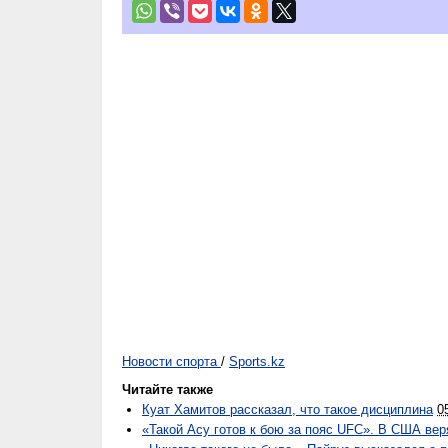
Новости спорта
/
Sports.kz
Читайте также
Куат Хамитов рассказал, что такое дисциплина
0
«Такой Асу готов к бою за пояс UFC». В США ве