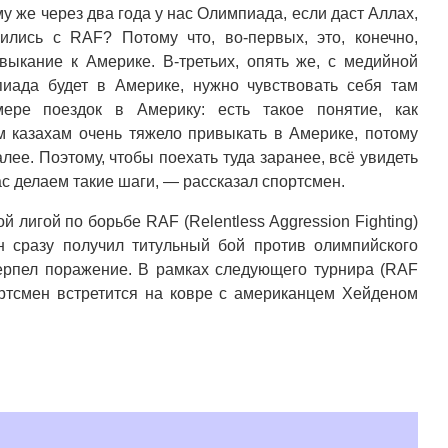
у же через два года у нас Олимпиада, если даст Аллах,
лись с RAF? Потому что, во-первых, это, конечно,
ыкание к Америке. В-третьих, опять же, с медийной
пиада будет в Америке, нужно чувствовать себя там
ере поездок в Америку: есть такое понятие, как
 казахам очень тяжело привыкать в Америке, потому
алее. Поэтому, чтобы поехать туда заранее, всё увидеть
ас делаем такие шаги, — рассказал спортсмен.
 лигой по борьбе RAF (Relentless Aggression Fighting)
н сразу получил титульный бой против олимпийского
рпел поражение. В рамках следующего турнира (RAF
портсмен встретится на ковре с американцем Хейденом