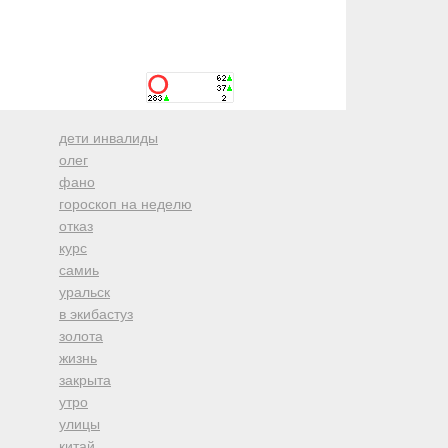
дети инвалиды
олег
фано
гороскоп на неделю
отказ
курс
самиь
уральск
в экибастуз
золота
жизнь
закрыта
утро
улицы
китай