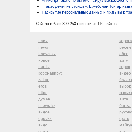
«Никогда такого не было». Пайруз высказался о 
«Таких денег не стоишь». Еркебулан Токтар назв
Раскрытие персональных данных и призывы к тра
Сейчас в базе 300 253 новости из 110 сайтов
наии
караг
news
ресей
i-news kz
обсе
новое
айту
nur kz
керек
коронавирус
видео
zakon
балал
егов
выбор
https
кызыл
думан
айта
i news kz
банка
видое
руков
egovkz
фото
видо
майку
семе
кака