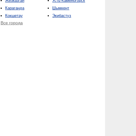
Жезказган
Усть-Каменогорск
Караганда
Шымкент
Кокшетау
Экибастуз
Все города