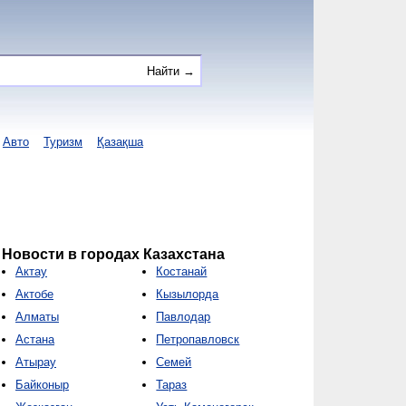
Авто
Туризм
Қазақша
Новости в городах Казахстана
Актау
Костанай
Актобе
Кызылорда
Алматы
Павлодар
Астана
Петропавловск
Атырау
Семей
Байконыр
Тараз