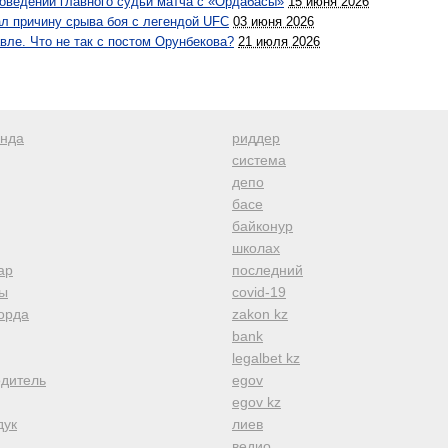
поведении главного судьи матча с «Ордабасы»
15 июня 2026
ал причину срыва боя с легендой UFC
03 июня 2026
вле. Что не так с постом Орунбекова?
21 июля 2026
анда
риддер
система
депо
басе
байконур
школах
ар
последний
ы
covid-19
орда
zakon kz
bank
legalbet kz
одитель
egov
egov kz
дук
лиев
ведио