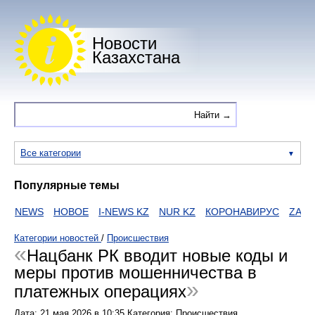
Новости
Казахстана
Все категории
Популярные темы
NEWS
НОВОЕ
I-NEWS KZ
NUR KZ
КОРОНАВИРУС
ZAKON
Категории новостей
/
Происшествия
Нацбанк РК вводит новые коды и
меры против мошенничества в
платежных операциях
Дата:
21 мая 2026
в
10:35
Категория: Происшествия