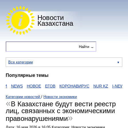
Новости
Казахстана
Все категории
Популярные темы
И
NEWS
НОВОЕ
ЕГОВ
КОРОНАВИРУС
NUR KZ
I-NEWS K
Категории новостей
/
Новости экономики
В Казахстане будут вести реестр
лиц, связанных с экономическими
правонарушениями
Дата:
16 мая 2026
в
16:05
Категория: Новости экономики