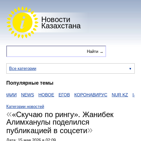
Новости
Казахстана
Все категории
Популярные темы
НАИИ
NEWS
НОВОЕ
ЕГОВ
КОРОНАВИРУС
NUR KZ
I-NE
Категории новостей
«Скучаю по рингу». Жанибек
Алимханулы поделился
публикацией в соцсети
Дата:
15 мая 2026
в
02:09