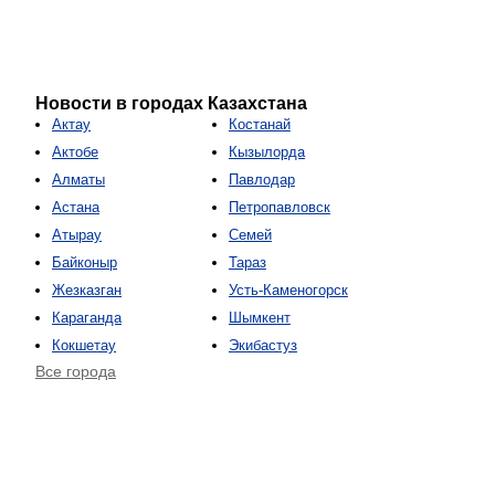
Новости в городах Казахстана
Актау
Костанай
Актобе
Кызылорда
Алматы
Павлодар
Астана
Петропавловск
Атырау
Семей
Байконыр
Тараз
Жезказган
Усть-Каменогорск
Караганда
Шымкент
Кокшетау
Экибастуз
Все города