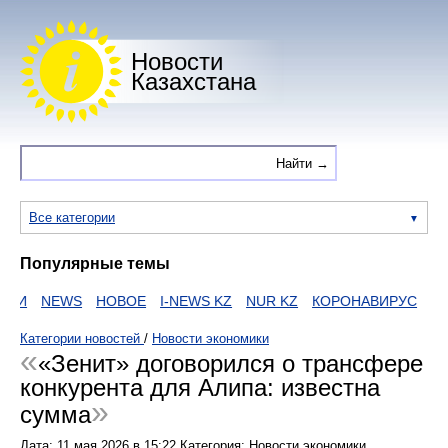
Новости
Казахстана
Все категории
Популярные темы
ИИ
NEWS
НОВОЕ
I-NEWS KZ
NUR KZ
КОРОНАВИРУС
ZAK
Категории новостей
/
Новости экономики
«Зенит» договорился о трансфере
конкурента для Алипа: известна
сумма
Дата:
11 мая 2026
в
15:22
Категория: Новости экономики