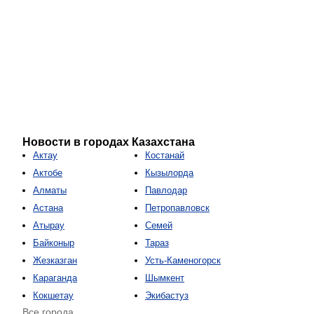
Новости в городах Казахстана
Актау
Костанай
Актобе
Кызылорда
Алматы
Павлодар
Астана
Петропавловск
Атырау
Семей
Байконыр
Тараз
Жезказган
Усть-Каменогорск
Караганда
Шымкент
Кокшетау
Экибастуз
Все города