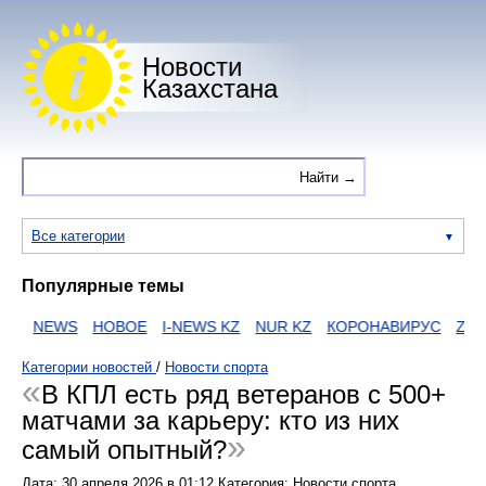
Новости
Казахстана
Все категории
Популярные темы
NEWS
НОВОЕ
I-NEWS KZ
NUR KZ
КОРОНАВИРУС
ZAKON
Категории новостей
/
Новости спорта
В КПЛ есть ряд ветеранов с 500+
матчами за карьеру: кто из них
самый опытный?
Дата:
30 апреля 2026
в
01:12
Категория: Новости спорта