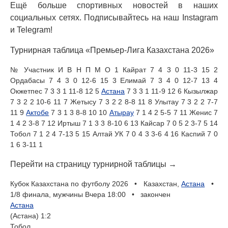
Ещё больше спортивных новостей в наших
социальных сетях. Подписывайтесь на наш Instagram
и Telegram!
Турнирная таблица «Премьер-Лига Казахстана 2026»
№ Участник И В Н П М О 1 Кайрат 7 4 3 0 11-3 15 2
Ордабасы 7 4 3 0 12-6 15 3 Елимай 7 3 4 0 12-7 13 4
Окжетпес 7 3 3 1 11-8 12 5
Астана
7 3 3 1 11-9 12 6 Кызылжар
7 3 2 2 10-6 11 7 Жетысу 7 3 2 2 8-8 11 8 Улытау 7 3 2 2 7-7
11 9
Актобе
7 3 1 3 8-8 10 10
Атырау
7 1 4 2 5-5 7 11 Женис 7
1 4 2 3-8 7 12 Иртыш 7 1 3 3 8-10 6 13 Кайсар 7 0 5 2 3-7 5 14
Тобол 7 1 2 4 7-13 5 15 Алтай УК 7 0 4 3 3-6 4 16 Каспий 7 0
1 6 3-11 1
Перейти на страницу турнирной таблицы →
Кубок Казахстана по футболу 2026 • Казахстан,
Астана
•
1/8 финала, мужчины Вчера 18:00 • закончен
Астана
(Астана) 1:2
Тобол