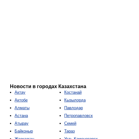
Новости в городах Казахстана
Актау
Костанай
Актобе
Кызылорда
Алматы
Павлодар
Астана
Петропавловск
Атырау
Семей
Байконыр
Тараз
Жезказган
Усть-Каменогорск