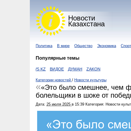
Новости
Казахстана
Политика
В мире
Общество
Экономика
Спор
Популярные темы
KZ
I-NEWS KZ
ВИДОЕ
ДУМАН
ZAKON
Категории новостей
/
Новости культуры
«Это было смешнее, чем ф
болельщики в шоке от побед
Дата:
25 июля 2025
в
15:39
Категория: Новости куль