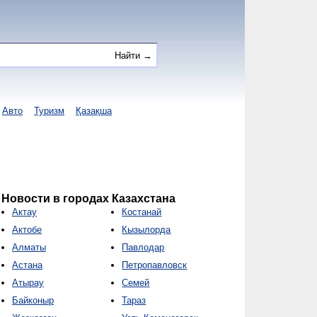
Авто
Туризм
Қазақша
Новости в городах Казахстана
Актау
Костанай
Актобе
Кызылорда
Алматы
Павлодар
Астана
Петропавловск
Атырау
Семей
Байконыр
Тараз