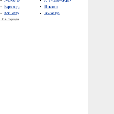
Жезказган
Усть-Каменогорск
Караганда
Шымкент
Кокшетау
Экибастуз
Все города