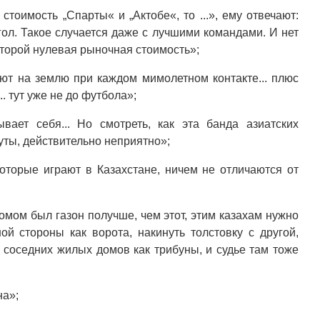
тоимость „Спарты« и „Актобе«, то ...», ему отвечают:
гол. Такое случается даже с лучшими командами. И нет
оторой нулевая рыночная стоимость»;
ают на землю при каждом мимолетном контакте... плюс
. тут уже не до футбола»;
ает себя... Но смотреть, как эта банда азиатских
уты, действительно неприятно»;
которые играют в Казахстане, ничем не отличаются от
домом был газон получше, чем этот, этим казахам нужно
ой стороны как ворота, накинуть толстовку с другой,
 соседних жилых домов как трибуны, и судье там тоже
на»;