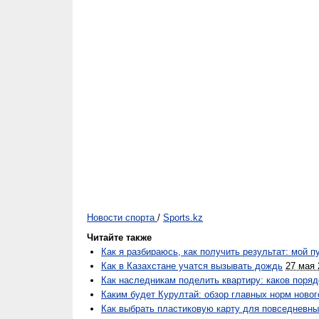
Новости спорта
/
Sports.kz
Читайте также
Как я разбираюсь, как получить результат: мой п
Как в Казахстане учатся вызывать дождь
27 мая 
Как наследникам поделить квартиру: каков поряд
Каким будет Курултай: обзор главных норм новог
Как выбрать пластиковую карту для повседневны