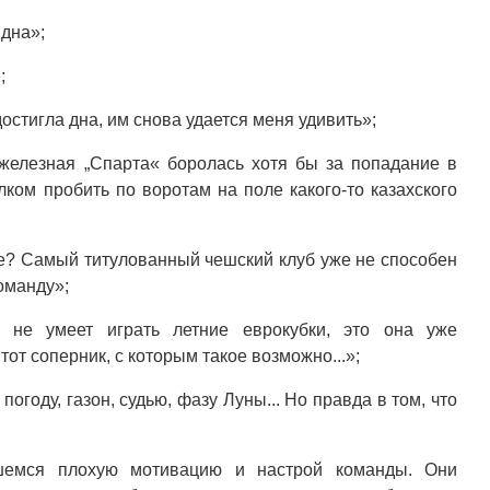
 дна»;
;
достигла дна, им снова удается меня удивить»;
железная „Спарта« боролась хотя бы за попадание в
лком пробить по воротам на поле какого-то казахского
е? Самый титулованный чешский клуб уже не способен
оманду»;
 не умеет играть летние еврокубки, это она уже
тот соперник, с которым такое возможно...»;
 погоду, газон, судью, фазу Луны... Но правда в том, что
шемся плохую мотивацию и настрой команды. Они