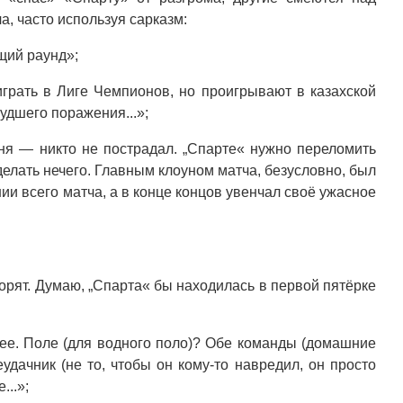
а, часто используя сарказм:
щий раунд»;
играть в Лиге Чемпионов, но проигрывают в казахской
худшего поражения...»;
я — никто не пострадал. „Спарте« нужно переломить
делать нечего. Главным клоуном матча, безусловно, был
ии всего матча, а в конце концов увенчал своё ужасное
оворят. Думаю, „Спарта« бы находилась в первой пятёрке
шее. Поле (для водного поло)? Обе команды (домашние
удачник (не то, чтобы он кому-то навредил, он просто
...»;