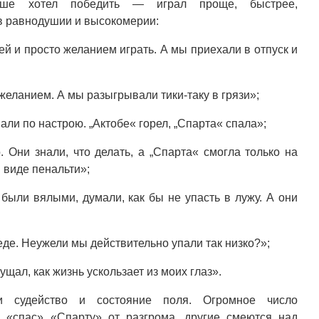
льше хотел победить — играл проще, быстрее,
в равнодушии и высокомерии:
ей и просто желанием играть. А мы приехали в отпуск и
желанием. А мы разыгрывали тики-таку в грязи»;
али по настрою. „Актобе« горел, „Спарта« спала»;
 Они знали, что делать, а „Спарта« смогла только на
 виде пенальти»;
были вялыми, думали, как бы не упасть в лужу. А они
еде. Неужели мы действительно упали так низко?»;
щал, как жизнь ускользает из моих глаз».
и судейство и состояние поля. Огромное число
я «спас» «Спарту» от разгрома, другие смеются над