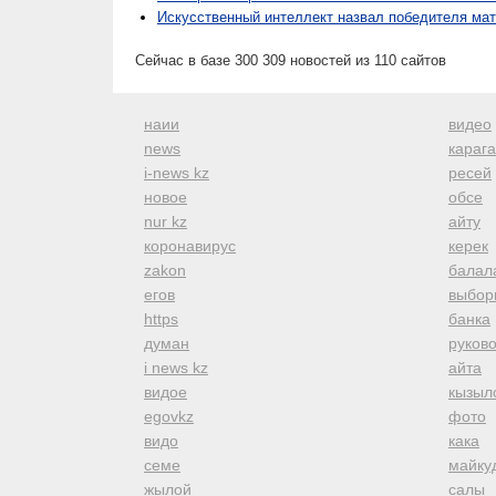
Искусственный интеллект назвал победителя ма
Сейчас в базе 300 309 новостей из 110 сайтов
наии
видео
news
караг
i-news kz
ресей
новое
обсе
nur kz
айту
коронавирус
керек
zakon
балал
егов
выбор
https
банка
думан
руков
i news kz
айта
видое
кызыл
egovkz
фото
видо
кака
семе
майку
жылой
салы