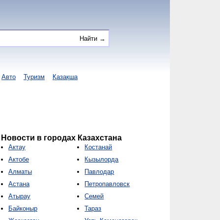
Авто
Туризм
Қазақша
Новости в городах Казахстана
Актау
Костанай
Актобе
Кызылорда
Алматы
Павлодар
Астана
Петропавловск
Атырау
Семей
Байконыр
Тараз