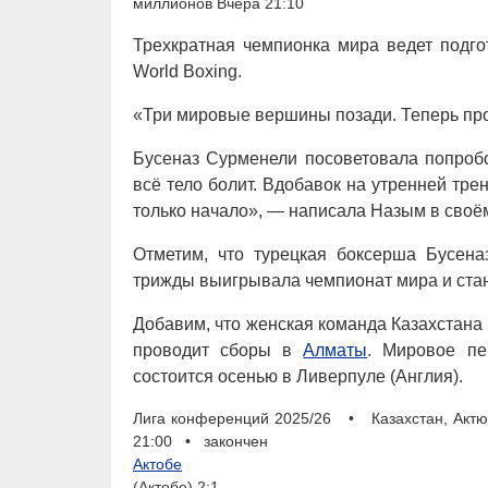
миллионов Вчера 21:10
Трехкратная чемпионка мира ведет подго
World Boxing.
«Три мировые вершины позади. Теперь про
Бусеназ Сурменели посоветовала попробо
всё тело болит. Вдобавок на утренней тре
только начало», — написала Назым в своём
Отметим, что турецкая боксерша Бусен
трижды выигрывала чемпионат мира и ста
Добавим, что женская команда Казахстана
проводит сборы в
Алматы
. Мировое пе
состоится осенью в Ливерпуле (Англия).
Лига конференций 2025/26 • Казахстан, Актю
21:00 • закончен
Актобе
(Актобе) 2:1