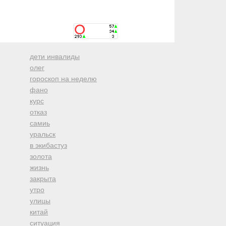
дети инвалиды
олег
гороскоп на неделю
фано
курс
отказ
самиь
уральск
в экибастуз
золота
жизнь
закрыта
утро
улицы
китай
ситуация