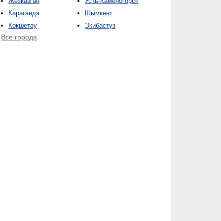
Жезказган
Усть-Каменогорск
Караганда
Шымкент
Кокшетау
Экибастуз
Все города