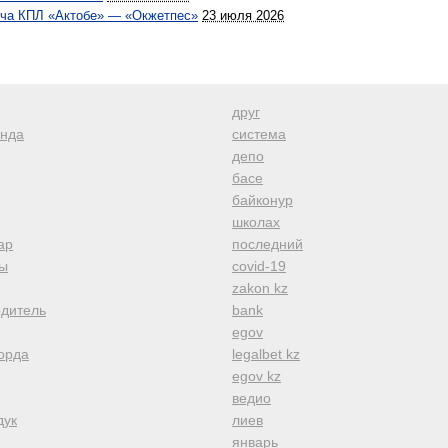
тча КПЛ «Актобе» — «Окжетпес»
23 июля 2026
друг
анда
система
депо
басе
байконур
школах
ар
последний
ы
covid-19
zakon kz
одитель
bank
egov
орда
legalbet kz
egov kz
ведио
дук
лиев
январь