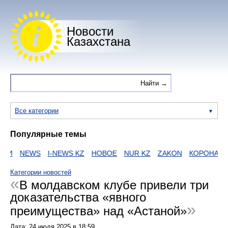
Новости
Казахстана
Все категории
Популярные темы
ИИ
NEWS
I-NEWS KZ
НОВОЕ
NUR KZ
ZAKON
КОРОНАВИР
Категории новостей
В молдавском клубе привели три
доказательства «явного
преимущества» над «Астаной»
Дата:
24 июля 2025
в
18:59