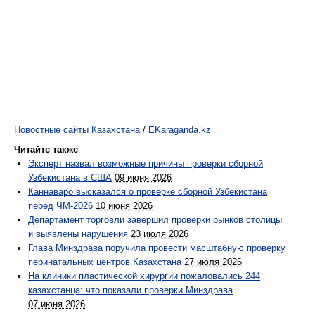
Новостные сайты Казахстана
/
EKaraganda.kz
Читайте также
Эксперт назвал возможные причины проверки сборной
Узбекистана в США
09 июня 2026
Каннаваро высказался о проверке сборной Узбекистана
перед ЧМ-2026
10 июня 2026
Департамент торговли завершил проверки рынков столицы
и выявлены нарушения
23 июля 2026
Глава Минздрава поручила провести масштабную проверку
перинатальных центров Казахстана
27 июля 2026
На клиники пластической хирургии пожаловались 244
казахстанца: что показали проверки Минздрава
07 июня 2026