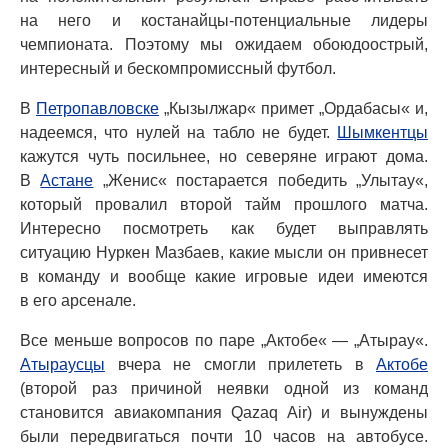
на него и костанайцы-потенциальные лидеры
чемпионата. Поэтому мы ожидаем обоюдоострый,
интересный и бескомпромиссный футбол.
В
Петропавловске
„Кызылжар« примет „Ордабасы« и,
надеемся, что нулей на табло не будет.
Шымкентцы
кажутся чуть посильнее, но северяне играют дома.
В
Астане
„Женис« постарается победить „Улытау«,
который провалил второй тайм прошлого матча.
Интересно посмотреть как будет выправлять
ситуацию Нуркен Мазбаев, какие мысли он привнесет
в команду и вообще какие игровые идеи имеются
в его арсенале.
Все меньше вопросов по паре „Актобе« — „Атырау«.
Атыраусцы
вчера не смогли прилететь в
Актобе
(второй раз причиной неявки одной из команд
становится авиакомпания Qazaq Air) и вынуждены
были передвигаться почти 10 часов на автобусе.