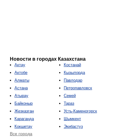
Новости в городах Казахстана
Актау
Костанай
Актобе
Кызылорда
Алматы
Павлодар
Астана
Петропавловск
Атырау
Семей
Байконыр
Тараз
Жезказган
Усть-Каменогорск
Караганда
Шымкент
Кокшетау
Экибастуз
Все города