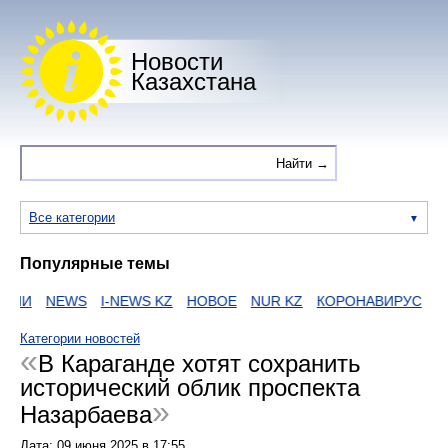
Новости
Казахстана
Все категории
Популярные темы
ИИ
NEWS
I-NEWS KZ
НОВОЕ
NUR KZ
КОРОНАВИРУС
ZA
Категории новостей
В Караганде хотят сохранить
исторический облик проспекта
Назарбаева
Дата:
09 июня 2025
в
17:55