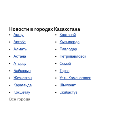
Новости в городах Казахстана
Актау
Костанай
Актобе
Кызылорда
Алматы
Павлодар
Астана
Петропавловск
Атырау
Семей
Байконыр
Тараз
Жезказган
Усть-Каменогорск
Караганда
Шымкент
Кокшетау
Экибастуз
Все города