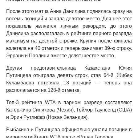
После этого матча Анна Данилина поднялась сразу на
восемь позиций и заняла девятое место. Для неё этот
показатель является личным рекордом, до этого
Данилина располагалась в рейтинге парного разряда
максимум на десятой строчке. Крунич после финала
взлетела на 40 отметок и теперь занимает 39-ю строку.
Эррани и Паолини вместе делят шестое место.
Другая представительница Казахстана Юлия
Путинцева отыграла девять строк, став 64-й. Жибек
Куламбаева потеряла 13 позиций — теперь она
располагается на 128-й отметке.
Топ-3 рейтинга WTA в парном разряде составляют
Катержина Синякова (Чехия), Тейлор Таунсенд (США)
и Эрин Рутлифф (Новая Зеландия).
Рыбакина и Путинцева официально узнали позиции в
мировом рейтинге WTA после «Ролан Гаррос»