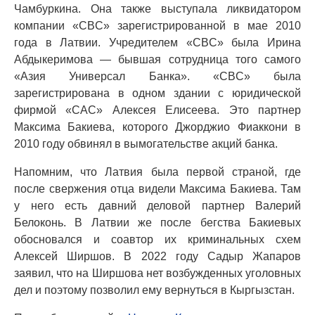
Чамбуркина. Она также выступала ликвидатором
компании «CBC» зарегистрированной в мае 2010
года в Латвии. Учредителем «CBC» была Ирина
Абдыкеримова — бывшая сотрудница того самого
«Азия Универсал Банка». «CBC» была
зарегистрирована в одном здании с юридической
фирмой «CAC» Алексея Елисеева. Это партнер
Максима Бакиева, которого Джорджио Фиаккони в
2010 году обвинял в вымогательстве акций банка.
Напомним, что Латвия была первой страной, где
после свержения отца видели Максима Бакиева. Там
у него есть давний деловой партнер Валерий
Белоконь. В Латвии же после бегства Бакиевых
обосновался и соавтор их криминальных схем
Алексей Ширшов. В 2022 году Садыр Жапаров
заявил, что на Ширшова нет возбужденных уголовных
дел и поэтому позволил ему вернуться в Кыргызстан.