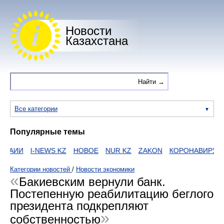
Новости
Казахстана
Все категории
Популярные темы
ИИ
I-NEWS KZ
НОВОЕ
NUR KZ
ZAKON
КОРОНАВИРУС
HT
Категории новостей
/
Новости экономики
Бакиевским вернули банк.
Постепенную реабилитацию беглого
президента подкрепляют
собственностью