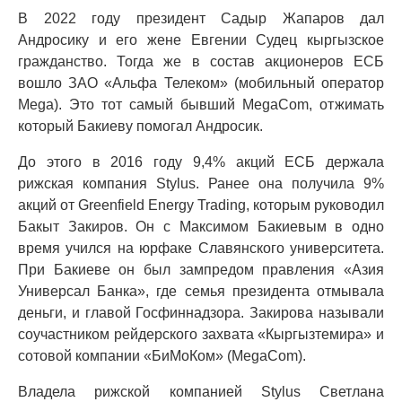
В 2022 году президент Садыр Жапаров дал
Андросику и его жене Евгении Судец кыргызское
гражданство. Тогда же в состав акционеров ЕСБ
вошло ЗАО «Альфа Телеком» (мобильный оператор
Mega). Это тот самый бывший MegaCom, отжимать
который Бакиеву помогал Андросик.
До этого в 2016 году 9,4% акций ЕСБ держала
рижская компания Stylus. Ранее она получила 9%
акций от Greenfield Energy Trading, которым руководил
Бакыт Закиров. Он с Максимом Бакиевым в одно
время учился на юрфаке Славянского университета.
При Бакиеве он был зампредом правления «Азия
Универсал Банка», где семья президента отмывала
деньги, и главой Госфиннадзора. Закирова называли
соучастником рейдерского захвата «Кыргызтемира» и
сотовой компании «БиМоКом» (MegaCom).
Владела рижской компанией Stylus Светлана