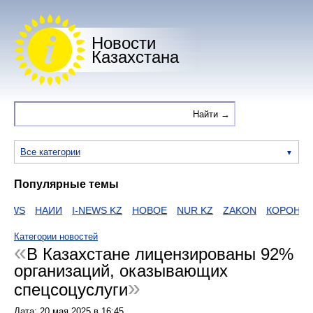
Новости
Казахстана
Все категории
Популярные темы
EWS
НАИИ
I-NEWS KZ
НОВОЕ
NUR KZ
ZAKON
КОРОНАВИ
Категории новостей
В Казахстане лицензированы 92%
организаций, оказывающих
спецсоцуслуги
Дата:
20 мая 2025
в
16:45