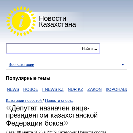
Новости
Казахстана
Все категории
Популярные темы
NEWS
НОВОЕ
I-NEWS KZ
NUR KZ
ZAKON
КОРОНАВИРУ
Категории новостей
/
Новости спорта
Депутат назначен вице-
президентом казахстанской
Федерации бокса
Дата:
08 марта 2025
в
22:39
Категория: Новости спорта