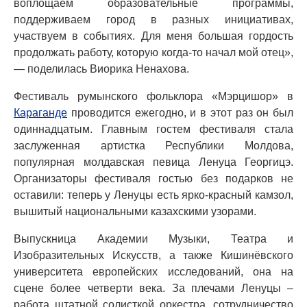
воплощаем образовательные программы,
поддерживаем город в разных инициативах,
участвуем в событиях. Для меня большая гордость
продолжать работу, которую когда-то начал мой отец»,
— поделилась Виорика Ненахова.
Фестиваль румынского фольклора «Мэрцишор» в
Караганде
проводится ежегодно, и в этот раз он был
одиннадцатым. Главным гостем фестиваля стала
заслуженная артистка Республики Молдова,
популярная молдавская певица Ленуца Георгицэ.
Организаторы фестиваля гостью без подарков не
оставили: теперь у Ленуцы есть ярко-красный камзол,
вышитый национальными казахскими узорами.
Выпускница Академии Музыки, Театра и
Изобразительных Искусств, а также Кишинёвского
университета европейских исследований, она на
сцене более четверти века. За плечами Ленуцы –
работа штатной солисткой оркестра, сотрудничество