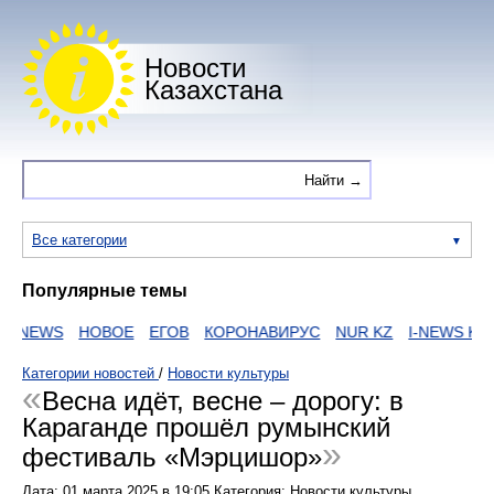
Новости
Казахстана
Все категории
Популярные темы
EWS
НОВОЕ
ЕГОВ
КОРОНАВИРУС
NUR KZ
I-NEWS KZ
ВИ
Категории новостей
/
Новости культуры
Весна идёт, весне – дорогу: в
Караганде прошёл румынский
фестиваль «Мэрцишор»
Дата:
01 марта 2025
в
19:05
Категория: Новости культуры