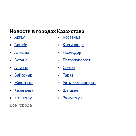
Новости в городах Казахстана
Актау
Костанай
Актобе
Кызылорда
Алматы
Павлодар
Астана
Петропавловск
Атырау
Семей
Байконыр
Тараз
Жезказган
Усть-Каменогорск
Караганда
Шымкент
Кокшетау
Экибастуз
Все города