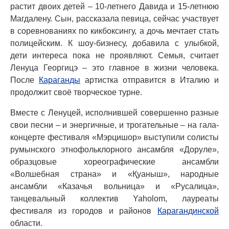
растит двоих детей – 10-летнего Давида и 15-летнюю
Магдалену. Сын, рассказала певица, сейчас участвует
в соревнованиях по кикбоксингу, а дочь мечтает стать
полицейским. К шоу-бизнесу, добавила с улыбкой,
дети интереса пока не проявляют. Семья, считает
Ленуца Георгицэ – это главное в жизни человека.
После
Караганды
артистка отправится в Италию и
продолжит своё творческое турне.
Вместе с Ленуцей, исполнившей совершенно разные
свои песни – и энергичные, и трогательные – на гала-
концерте фестиваля «Мэрцишор» выступили солисты
румынского этнофольклорного ансамбля «Доруле»,
образцовые хореографические ансамбли
«Волшебная страна» и «Қуаныш», народные
ансамбли «Казачья вольница» и «Русалица»,
танцевальный коллектив Yaholom, лауреаты
фестиваля из городов и районов
Карагандинской
области.