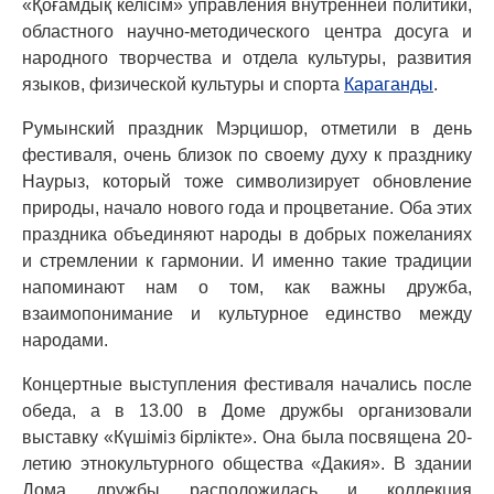
«Қоғамдық келісім» управления внутренней политики,
областного научно-методического центра досуга и
народного творчества и отдела культуры, развития
языков, физической культуры и спорта
Караганды
.
Румынский праздник Мэрцишор, отметили в день
фестиваля, очень близок по своему духу к празднику
Наурыз, который тоже символизирует обновление
природы, начало нового года и процветание. Оба этих
праздника объединяют народы в добрых пожеланиях
и стремлении к гармонии. И именно такие традиции
напоминают нам о том, как важны дружба,
взаимопонимание и культурное единство между
народами.
Концертные выступления фестиваля начались после
обеда, а в 13.00 в Доме дружбы организовали
выставку «Күшіміз бірлікте». Она была посвящена 20-
летию этнокультурного общества «Дакия». В здании
Дома дружбы расположилась и коллекция