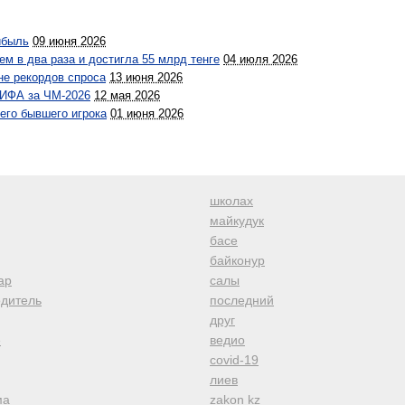
ибыль
09 июня 2026
м в два раза и достигла 55 млрд тенге
04 июля 2026
не рекордов спроса
13 июня 2026
ФИФА за ЧМ-2026
12 мая 2026
его бывшего игрока
01 июня 2026
школах
майкудук
басе
байконур
ар
салы
одитель
последний
друг
е
ведио
covid-19
лиев
ма
zakon kz