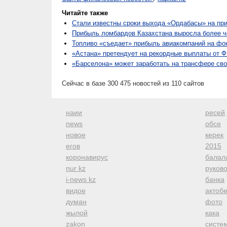
Читайте также
Стали известны сроки выхода «Ордабасы» на пр
Прибыль ломбардов Казахстана выросла более че
Топливо «съедает» прибыль авиакомпаний на фо
«Астана» претендует на рекордные выплаты от 
«Барселона» может заработать на трансфере сво
Сейчас в базе 300 475 новостей из 110 сайтов
наии
ресей
news
обсе
новое
керек
егов
2015
коронавирус
балал
nur kz
руков
i-news kz
банка
видое
актоб
думан
фото
жылой
кака
zakon
систе