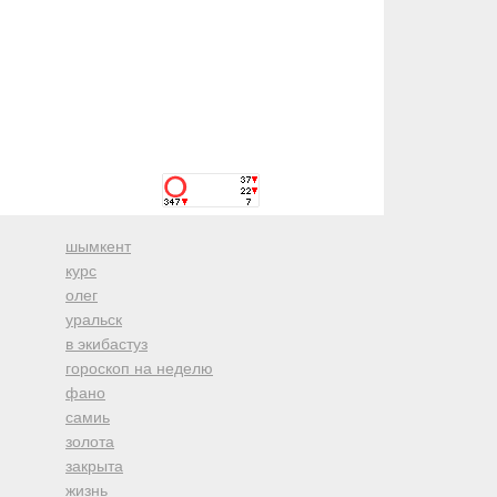
шымкент
курс
олег
уральск
в экибастуз
гороскоп на неделю
фано
самиь
золота
закрыта
жизнь