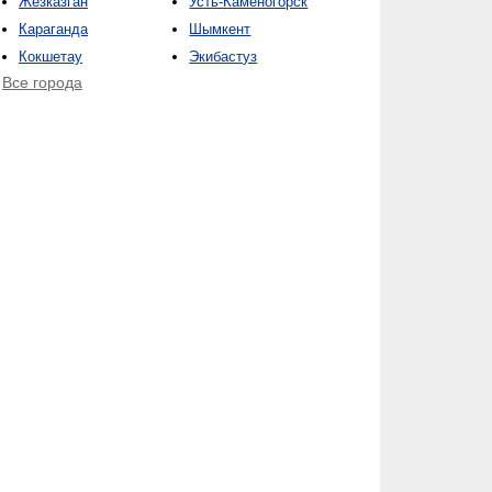
Жезказган
Усть-Каменогорск
Караганда
Шымкент
Кокшетау
Экибастуз
Все города