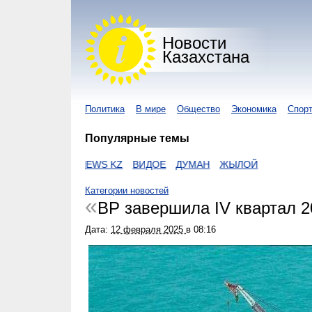
Новости
Казахстана
Политика
В мире
Общество
Экономика
Спор
Популярные темы
UR KZ
I-NEWS KZ
ВИДОЕ
ДУМАН
ЖЫЛОЙ
Категории новостей
BP завершила IV квартал 2
Дата:
12 февраля 2025
в
08:16