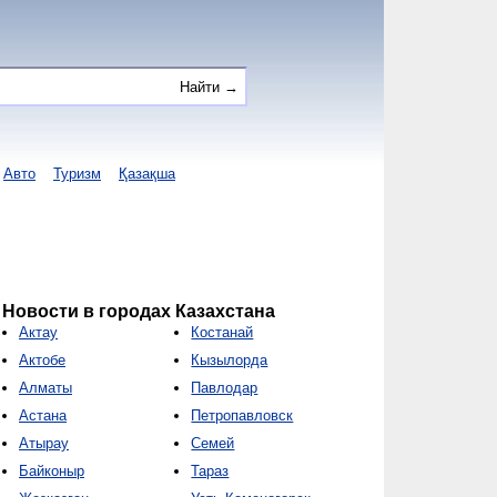
Авто
Туризм
Қазақша
Новости в городах Казахстана
Актау
Костанай
Актобе
Кызылорда
Алматы
Павлодар
Астана
Петропавловск
Атырау
Семей
Байконыр
Тараз