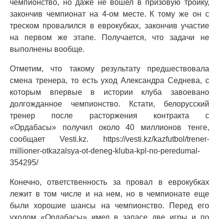
чемпионство, но даже не вошел в призовую тройку,
закончив чемпионат на 4-ом месте. К тому же он с
треском провалился в еврокубках, закончив участие
на первом же этапе. Получается, что задачи не
выполнены вообще.
Отметим, что такому результату предшествовала
смена тренера, то есть уход Александра Седнева, с
которым впервые в истории клуба завоевано
долгожданное чемпионство. Кстати, белорусский
тренер после расторжения контракта с
«Ордабасы» получил около 40 миллионов тенге,
сообщает Vesti.kz. https://vesti.kz/kazfutbol/trener-
millioner-otkazalsya-ot-deneg-kluba-kpl-no-peredumal-
354295/
Конечно, ответственность за провал в еврокубках
лежит в том числе и на нем, но в чемпионате еще
были хорошие шансы на чемпионство. Перед его
уходом «Ордабасы» имел в запасе две игры и по