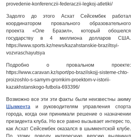
provedenie-konferenczii-federaczii-legkoj-atletiki/
Задолго до этого Асхат Сейсембек работал
координатором провального образовательного
проекта «Оле Бразил», который обошелся
государству в 4 миллиона долларов США.
https://www.sports.kz/news/kazahstanskie-braziltsyi-
vozvraschayutsya
Подробно о провальном проекте:
https://www.caravan.kz/sport/po-brazilskojj-sisteme-chto-
proizoshlo-s-samym-gromkim-proektom-v-istorii-
kazakhstanskogo-futbola-693396/
Возможно все эти эти факты были неизвестны акиму
Шымкента
и руководителям управления спорта
города, когда они принимали решение о назначении
президента клуба. Но все равно вызывает интерес то,
как Асхат Сейсембек оказался в шымкентской клубе.
По этому поводу интересную версию выдвинул