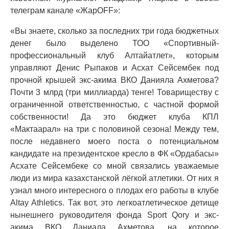
телеграм канале «ЖарOFF»:
«Вы знаете, сколько за последних три года бюджетных
денег было выделено ТОО «Спортивный-
профессиональный клуб Алтайатлет», которым
управляют Денис Рыпаков и Асхат Сейсембек под
прочной крышей экс-акима ВКО Данияла Ахметова?
Почти 3 млрд (три миллиарда) тенге! Товариществу с
ограниченной ответственностью, с частной формой
собственности! Да это бюджет клуба КПЛ
«Мактаарал» на три с половиной сезона! Между тем,
после недавнего моего поста о потенциальном
кандидате на президентское кресло в ФК «Ордабасы»
Асхате Сейсембеке со мной связались уважаемые
люди из мира казахстанской лёгкой атлетики. От них я
узнал много интересного о плодах его работы в клубе
Altay Athletics. Так вот, это легкоатлетическое детище
нынешнего руководителя фонда Sport Qory и экс-
акима ВКО Даниала Ахметова, на которое