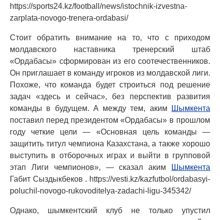
https://sports24.kz/football/news/istochnik-izvestna-
zarplata-novogo-trenera-ordabasi/
Стоит обратить внимание на то, что с приходом
молдавского наставника тренерский штаб
«Ордабасы» сформирован из его соотечественников.
Он приглашает в команду игроков из молдавской лиги.
Похоже, что команда будет строиться под решение
задач «здесь и сейчас», без перспектив развития
команды в будущем. А между тем, аким
Шымкента
поставил перед президентом «Ордабасы» в прошлом
году четкие цели — «Основная цель команды —
защитить титул чемпиона Казахстана, а также хорошо
выступить в отборочных играх и выйти в групповой
этап Лиги чемпионов», — сказал аким
Шымкента
Габит Сыздыкбеков . https://vesti.kz/kazfutbol/ordabasyi-
poluchil-novogo-rukovoditelya-zadachi-ligu-345342/
Однако, шымкентский клуб не только упустил