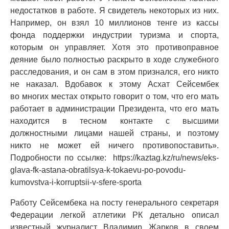
недостатков в работе. Я свидетель некоторых из них.
Например, он взял 10 миллионов тенге из кассы
фонда поддержки индустрии туризма и спорта,
которым он управляет. Хотя это противоправное
деяние было полностью раскрыто в ходе служебного
расследования, и он сам в этом признался, его никто
не наказал. Вдобавок к этому Асхат Сейсембек
во многих местах открыто говорит о том, что его мать
работает в администрации Президента, что его мать
находится в тесном контакте с высшими
должностными лицами нашей страны, и поэтому
никто не может ей ничего противопоставить».
Подробности по ссылке: https://kaztag.kz/ru/news/eks-
glava-fk-astana-obratilsya-k-tokaevu-po-povodu-
kumovstva-i-korruptsii-v-sfere-sporta
Работу Сейсембека на посту генерального секретаря
Федерации легкой атлетики РК детально описал
известный журналист Владимир Жарков в своем