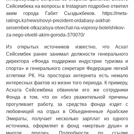
Сейсембека на вопросы в Instagram подробно ответил
аким города Габит Сыздыкбеков. https://meta-
ratings.kz/news/novyi-prezident-ordabasy-askhat-
seisembek-otkazalsya-otvechat-na-voprosy-bolelshikov-
za-nego-otvetil-akim-goroda-370070/
Из открытых источников известно, что Асхат
Сейсембек ранее занимал должности генерального
директора «Фонда поддержки индустрии туризма и
спорта» и генерального секретаря Федерации легкой
атлетики РК. На просторах интернета есть немало
интересных фактов из жизни того периода. К примеру,
Асхата Сейсембека обвиняли его же сотрудники
Фонда в том, что он «без уважительной причины
прогуливает работу, за средства фонда ездит с
любовницей на отдых в Объединенные Арабские
Эмираты, получает несколько зарплат из одного
источника, оформляет в фонд «мертвые души» и
многое другое». Подробности по ссылке