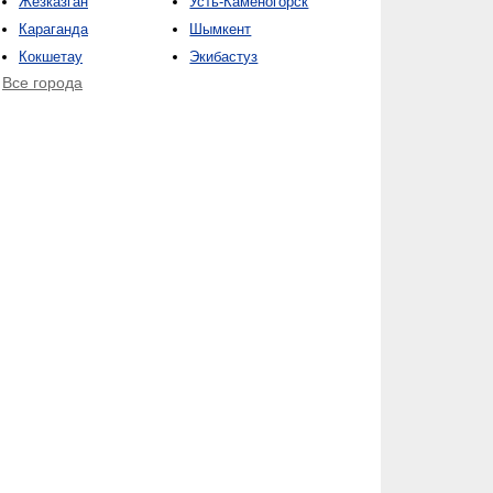
Жезказган
Усть-Каменогорск
Караганда
Шымкент
Кокшетау
Экибастуз
Все города