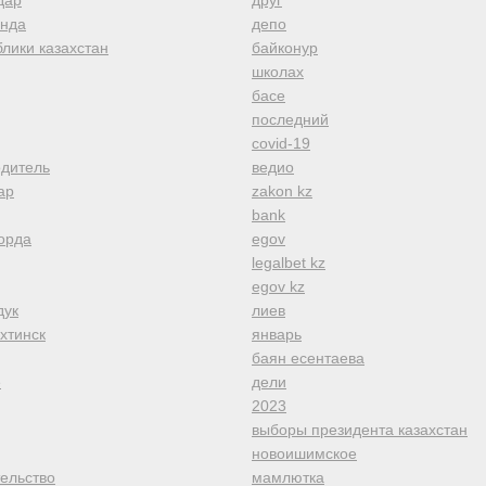
дар
друг
анда
депо
лики казахстан
байконур
школах
басе
последний
covid-19
одитель
ведио
ар
zakon kz
bank
орда
egov
legalbet kz
egov kz
дук
лиев
хтинск
январь
баян есентаева
е
дели
2023
выборы президента казахстан
новоишимское
тельство
мамлютка