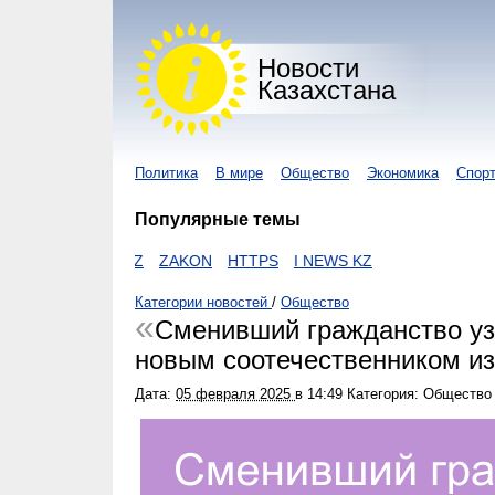
Новости
Казахстана
Политика
В мире
Общество
Экономика
Спор
Популярные темы
ИРУС
NUR KZ
ZAKON
HTTPS
I NEWS KZ
Категории новостей
/
Общество
Сменивший гражданство уз
новым соотечественником из
Дата:
05 февраля 2025
в
14:49
Категория: Общество