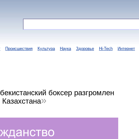
т
Происшествия
Культура
Наука
Здоровье
Hi-Tech
Интернет
бекистанский боксер разгромлен
 Казахстана