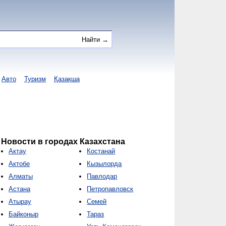
Авто
Туризм
Қазақша
Новости в городах Казахстана
Актау
Костанай
Актобе
Кызылорда
Алматы
Павлодар
Астана
Петропавловск
Атырау
Семей
Байконыр
Тараз