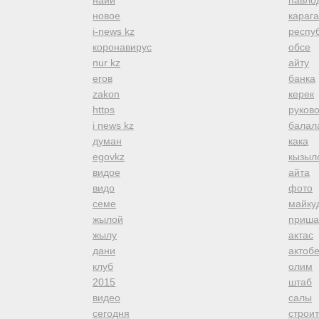
наии
павло
новое
караг
i-news kz
респуб
коронавирус
обсе
nur kz
айту
егов
банка
zakon
керек
https
руков
i news kz
балал
думан
кака
egovkz
кызыл
видое
айта
видо
фото
семе
майку
жылой
приша
жылу
актас
дани
актоб
клуб
олим
2015
штаб
видео
салы
сегодня
строи