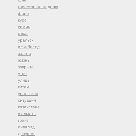
олег
гороскоп на неделю
фано
курс
самиь
отказ
уральск
в экибастуз
золота
жизнь
закрыта
утро
улицы
китай
уральская
ситуация
казахстане
в алматы
грант
инвалид
девушки