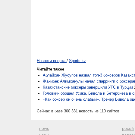
Новости спорта
/
Sports.kz
Читайте также
Аблайхан Жусупов назвал топ-3 боксеров Казахс
Жанибек Алимханулы начал спарринги с боксера
Казахстанские боксеры завершили УТС в Турции
Головкин обошел Усика, Бивола и Бетербиева в 
«Как боксер он очень слабый». Тренер Бивола о
Сейчас в базе 300 331 новость из 110 сайтов
news
ресей