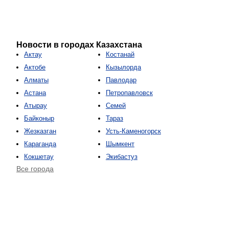
Новости в городах Казахстана
Актау
Костанай
Актобе
Кызылорда
Алматы
Павлодар
Астана
Петропавловск
Атырау
Семей
Байконыр
Тараз
Жезказган
Усть-Каменогорск
Караганда
Шымкент
Кокшетау
Экибастуз
Все города