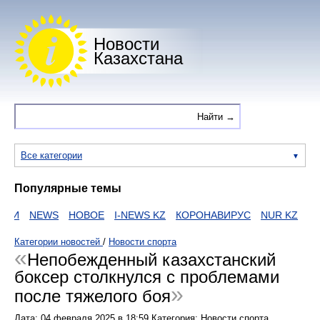
Новости
Казахстана
Все категории
Популярные темы
ИИ
NEWS
НОВОЕ
I-NEWS KZ
КОРОНАВИРУС
NUR KZ
ZAK
Категории новостей
/
Новости спорта
Непобежденный казахстанский
боксер столкнулся с проблемами
после тяжелого боя
Дата:
04 февраля 2025
в
18:59
Категория: Новости спорта