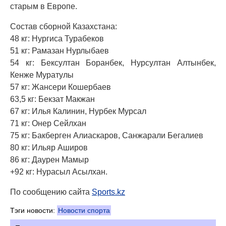
старым в Европе.
Состав сборной Казахстана:
48 кг: Нургиса Турабеков
51 кг: Рамазан Нурлыбаев
54 кг: Бексултан Боранбек, Нурсултан Алтынбек,
Кенже Муратулы
57 кг: Жансери Кошербаев
63,5 кг: Бекзат Макжан
67 кг: Илья Калинин, Нурбек Мурсал
71 кг: Онер Сейлхан
75 кг: Бакберген Алиаскаров, Санжарали Бегалиев
80 кг: Ильяр Аширов
86 кг: Даурен Мамыр
+92 кг: Нурасыл Асылхан.
По сообщению сайта
Sports.kz
Тэги новости:
Новости спорта