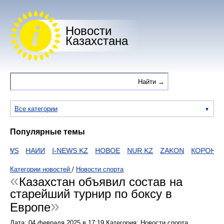
Новости
Казахстана
Все категории
Популярные темы
EWS
НАИИ
I-NEWS KZ
НОВОЕ
NUR KZ
ZAKON
КОРОНАВИ
Категории новостей
/
Новости спорта
Казахстан объявил состав на
старейший турнир по боксу в
Европе
Дата:
04 февраля 2025
в
17:19
Категория: Новости спорта