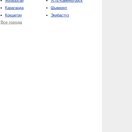
Жезказган
Усть-Каменогорск
Караганда
Шымкент
Кокшетау
Экибастуз
Все города