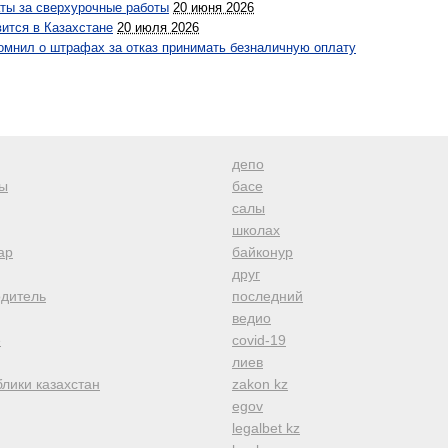
аты за сверхурочные работы
20 июня 2026
ится в Казахстане
20 июля 2026
омнил о штрафах за отказ принимать безналичную оплату
депо
ы
басе
салы
школах
ар
байконур
друг
одитель
последний
ведио
е
covid-19
лиев
лики казахстан
zakon kz
egov
legalbet kz