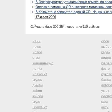
В Генпрокуратуре уточнили сроки взыскания опл
Оплата с помощью QR в интернет-магазинах появ
В Казахстане заработал единый QR. Нацбанк нап
17 июля 2026
Сейчас в базе 300 354 новости из 110 сайтов
наии
обсе
news
выбор
новое
керек
егов
видео
коронавирус
балал
nur kz
фото
i-news kz
руков
видое
банка
думан
актоб
zakon
ук рк
жылой
респуб
видо
кака
i news kz
айту