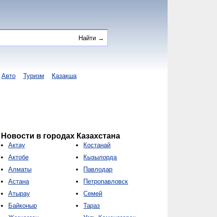
Авто
Туризм
Қазақша
Новости в городах Казахстана
Актау
Костанай
Актобе
Кызылорда
Алматы
Павлодар
Астана
Петропавловск
Атырау
Семей
Байконыр
Тараз