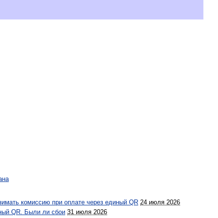
ана
взимать комиссию при оплате через единый QR
24 июля 2026
иный QR. Были ли сбои
31 июля 2026