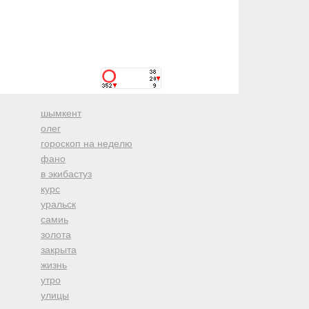
шымкент
олег
гороскоп на неделю
фано
в экибастуз
курс
уральск
самиь
золота
закрыта
жизнь
утро
улицы