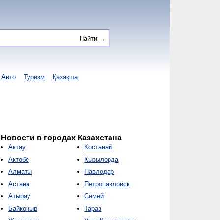
Авто
Туризм
Қазақша
Новости в городах Казахстана
Актау
Костанай
Актобе
Кызылорда
Алматы
Павлодар
Астана
Петропавловск
Атырау
Семей
Байконыр
Тараз