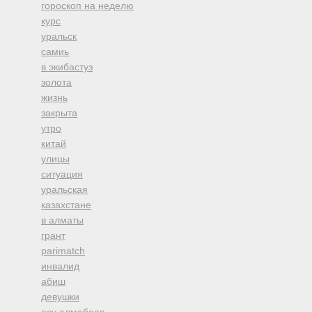
гороскоп на неделю
курс
уральск
самиь
в экибастуз
золота
жизнь
закрыта
утро
китай
улицы
ситуация
уральская
казахстане
в алматы
грант
parimatch
инвалид
абиш
девушки