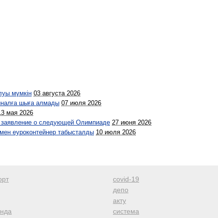
луы мүмкін
03 августа 2026
иналға шыға алмады
07 июля 2026
13 мая 2026
л заявление о следующей Олимпиаде
27 июня 2026
і мен еуроконтейнер табысталды
10 июля 2026
орт
covid-19
депо
акту
анда
система