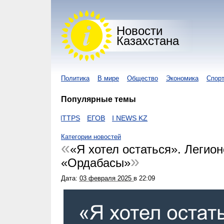
Новости
Казахстана
Политика
В мире
Общество
Экономика
Спор
Популярные темы
ОНАВИРУС
HTTPS
ЕГОВ
I NEWS KZ
Категории новостей
«Я хотел остаться». Легио
«Ордабасы»
Дата:
03 февраля 2025
в
22:09