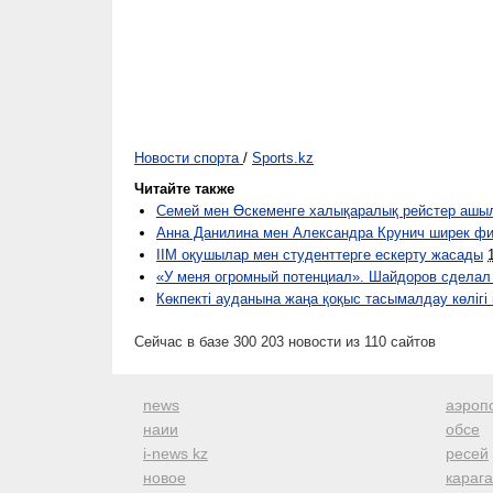
Новости спорта
/
Sports.kz
Читайте также
Семей мен Өскеменге халықаралық рейстер ашы
Анна Данилина мен Александра Крунич ширек ф
ІІМ оқушылар мен студенттерге ескерту жасады
«У меня огромный потенциал». Шайдоров сдела
Көкпекті ауданына жаңа қоқыс тасымалдау көліг
Сейчас в базе 300 203 новости из 110 сайтов
news
аэроп
наии
обсе
i-news kz
ресей
новое
караг