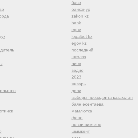
басе
ар
байконур
орда
zakon kz
bank
egov
дук
legalbet kz
egov kz
одитель
последний
школах
ы
лиев
ведио
2023
январь
тельство
дели
выборы президента казахстан
баян есентаева
хтинск
мамлютка
фано
е
новоишимское
р
шымкент