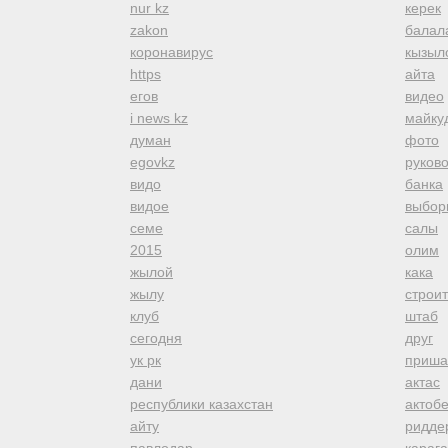
nur kz
керек
zakon
балал
коронавирус
кызыл
https
айта
егов
видео
i news kz
майку
думан
фото
egovkz
руков
видо
банка
видое
выбор
семе
салы
2015
олим
жылой
кака
жылу
строи
клуб
штаб
сегодня
друг
ук рк
приша
дани
актас
республики казахстан
актоб
айту
ридде