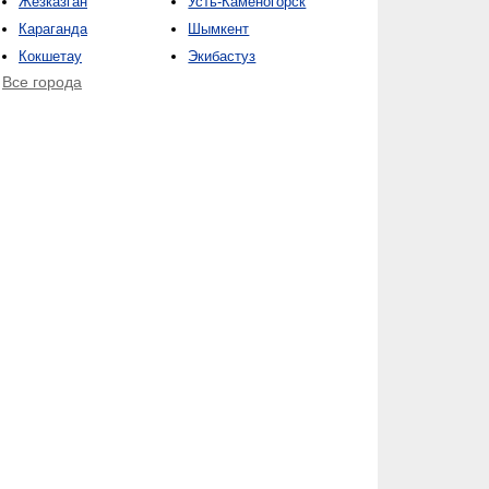
Жезказган
Усть-Каменогорск
Караганда
Шымкент
Кокшетау
Экибастуз
Все города