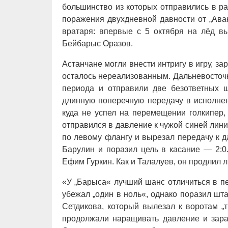
большинство из которых отправились в р
поражения двухдневной давности от „Ава
вратаря: впервые с 5 октября на лёд в
Бейбарыс Оразов.
Астанчане могли внести интригу в игру, з
осталось нереализованным. Дальневосточн
периода и отправили две безответных 
длинную поперечную передачу в исполнен
куда не успел на перемещении голкипер,
отправился в давление к чужой синей лини
по левому флангу и вырезал передачу к 
Барулин и поразил цель в касание — 2:0
Ефим Гуркин. Как и Талалуев, он продлил 
«У „Барыса« лучший шанс отличиться в 
убежал „один в ноль«, однако поразил шт
Сетдикова, который вылезал к воротам „т
продолжали наращивать давление и зара