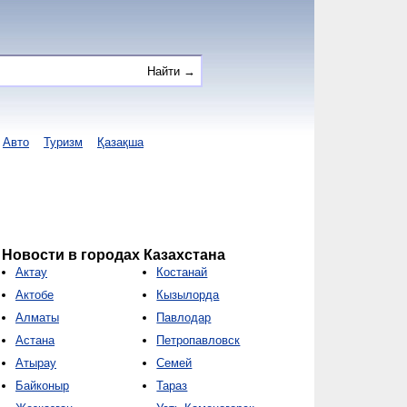
Авто
Туризм
Қазақша
Новости в городах Казахстана
Актау
Костанай
Актобе
Кызылорда
Алматы
Павлодар
Астана
Петропавловск
Атырау
Семей
Байконыр
Тараз