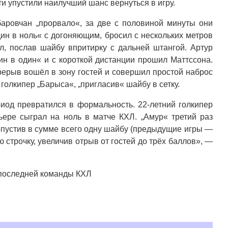
ти упустили наилучший шанс вернуться в игру.
баровчан „прорвало«, за две с половиной минуты они
дин в ноль« с догоняющим, бросил с нескольких метров
, послав шайбу впритирку с дальней штангой. Артур
ин в один« и с короткой дистанции прошил Маттссона.
рерыв вошёл в зону гостей и совершил простой наброс
голкипер „Барыса«, „пригласив« шайбу в сетку.
риод превратился в формальность. 22-летний голкипер
ере сыграл на ноль в матче КХЛ. „Амур« третий раз
ропустив в сумме всего одну шайбу (предыдущие игры —
ю строчку, увеличив отрыв от гостей до трёх баллов», —
дпоследней команды КХЛ