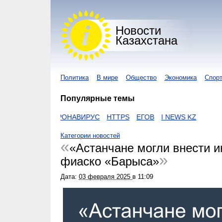
Новости
Казахстана
Политика
В мире
Общество
Экономика
Спор
Популярные темы
ZAKON
КОРОНАВИРУС
HTTPS
ЕГОВ
I NEWS KZ
Категории новостей
«Астанчане могли внести и
фиаско «Барыса»
Дата:
03 февраля 2025
в
11:09