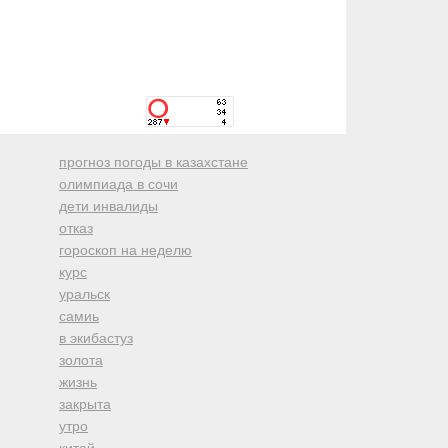
прогноз погоды в казахстане
олимпиада в сочи
дети инвалиды
отказ
гороскоп на неделю
курс
уральск
самиь
в экибастуз
золота
жизнь
закрыта
утро