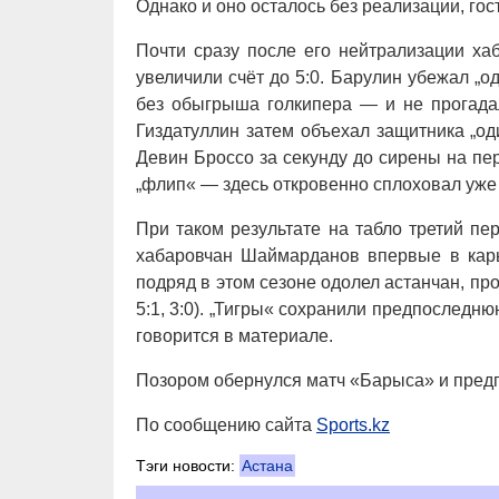
Однако и оно осталось без реализации, гос
Почти сразу после его нейтрализации ха
увеличили счёт до 5:0. Барулин убежал „о
без обыгрыша голкипера — и не прогадал
Гиздатуллин затем объехал защитника „од
Девин Броссо за секунду до сирены на пе
„флип« — здесь откровенно сплоховал уже 
При таком результате на табло третий пе
хабаровчан Шаймарданов впервые в карь
подряд в этом сезоне одолел астанчан, п
5:1, 3:0). „Тигры« сохранили предпоследню
говорится в материале.
Позором обернулся матч «Барыса» и пре
По сообщению сайта
Sports.kz
Тэги новости:
Астана