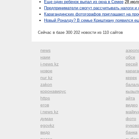
Еще один ребенок выпал из окна в Семее
28 июл
Предприниматели смогут рассчитывать налоги и 
Карагандинских фотогорафов приглашают на прое
Новый Роналду? В семье Криштиану появился е
Сейчас в базе 300 202 новости из 110 сайтов
news
аэроп
наии
обсе
i-news kz
ресей
новое
караг
nur kz
керек
zakon
балал
коронавирус
кызыл
https
айта
егов
видео
i news kz
майку
думан
фото
egovkz
руков
видо
банка