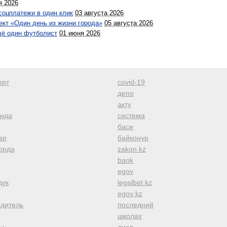
я 2026
соцплатежи в один клик
03 августа 2026
кт «Один день из жизни города»
05 августа 2026
щё один футболист
01 июня 2026
орт
covid-19
депо
акту
анда
система
басе
ар
байконур
орда
zakon kz
bank
egov
дук
legalbet kz
egov kz
одитель
последний
школах