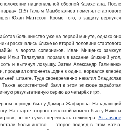
асположении национальной сборной Казахстана. После
нгарда« (1:5) Галым Мамбеталиев поменял стартового
ышел Юхан Маттссон. Кроме того, в защиту вернулся
аработав большинство уже на первой минуте, однако оно
ики раскачались ближе ко второй половине стартового
шайбы в ворота соперников. Иван Мищенко замкнул
ии Ильи Талалуева, поразив в касание ближний угол,
 хоть и вытянул ловушку. Затем Александр Гальченюк
и, продавил оппонента „один в один«, ворвался вперёд
дальней штанге. Туда своевременно накатил Владислав
. Также ассистентский балл в этом эпизоде заработал
личную результативную серию до четырёх игр».
первом периоде был у Дамира Жафярова. Нападающий
ангу. На старте второго неплохой момент был у Никиты
игров«, но не сумел переиграть голкипера.
Астанчане
ботали большинство — второе подряд в этом матча.