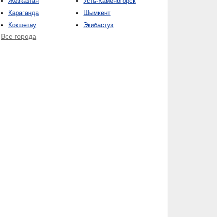
Жезказган
Усть-Каменогорск
Караганда
Шымкент
Кокшетау
Экибастуз
Все города