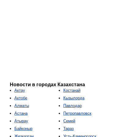
Новости в городах Казахстана
Актау
Костанай
Актобе
Кызылорда
Алматы
Павлодар
Астана
Петропавловск
Атырау
Семей
Байконыр
Тараз
Жезказган
Усть-Каменогорск