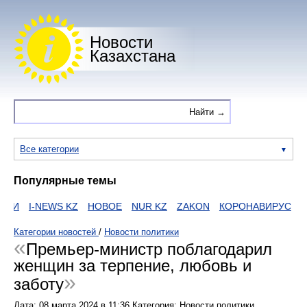
Новости
Казахстана
Все категории
Популярные темы
ИИ
I-NEWS KZ
НОВОЕ
NUR KZ
ZAKON
КОРОНАВИРУС
HT
Категории новостей
/
Новости политики
Премьер-министр поблагодарил
женщин за терпение, любовь и
заботу
Дата:
08 марта 2024
в
11:36
Категория: Новости политики