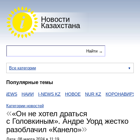
Новости
Казахстана
Все категории
Популярные темы
NEWS
НАИИ
I-NEWS KZ
НОВОЕ
NUR KZ
КОРОНАВИРУС
Категории новостей
«Он не хотел драться
с Головкиным». Андре Уорд жестко
разоблачил «Канело»
Дата:
08 марта 2024
в
11:19