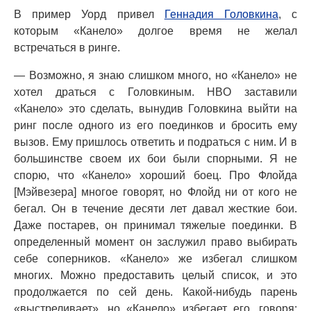
В пример Уорд привел
Геннадия Головкина
, с
которым «Канело» долгое время не желал
встречаться в ринге.
— Возможно, я знаю слишком много, но «Канело» не
хотел драться с Головкиным. HBO заставили
«Канело» это сделать, вынудив Головкина выйти на
ринг после одного из его поединков и бросить ему
вызов. Ему пришлось ответить и подраться с ним. И в
большинстве своем их бои были спорными. Я не
спорю, что «Канело» хороший боец. Про Флойда
[Мэйвезера] многое говорят, но Флойд ни от кого не
бегал. Он в течение десяти лет давал жесткие бои.
Даже постарев, он принимал тяжелые поединки. В
определенный момент он заслужил право выбирать
себе соперников. «Канело» же избегал слишком
многих. Можно предоставить целый список, и это
продолжается по сей день. Какой-нибудь парень
«выстреливает», но «Канело» избегает его, говоря: