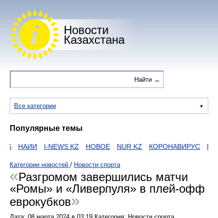
Новости
Казахстана
Все категории
Популярные темы
S
НАИИ
I-NEWS KZ
НОВОЕ
NUR KZ
КОРОНАВИРУС
ЕГО
Категории новостей
/
Новости спорта
Разгромом завершились матчи
«Ромы» и «Ливерпуля» в плей-офф
еврокубков
Дата:
08 марта 2024
в
03:19
Категория: Новости спорта