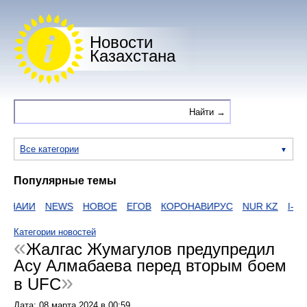
Новости
Казахстана
Все категории
Популярные темы
НАИИ
NEWS
НОВОЕ
ЕГОВ
КОРОНАВИРУС
NUR KZ
I-NEW
Категории новостей
Жалгас Жумагулов предупредил
Асу Алмабаева перед вторым боем
в UFC
Дата:
08 марта 2024
в
00:59