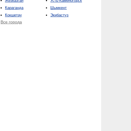
Жезказган
Усть-Каменогорск
Караганда
Шымкент
Кокшетау
Экибастуз
Все города