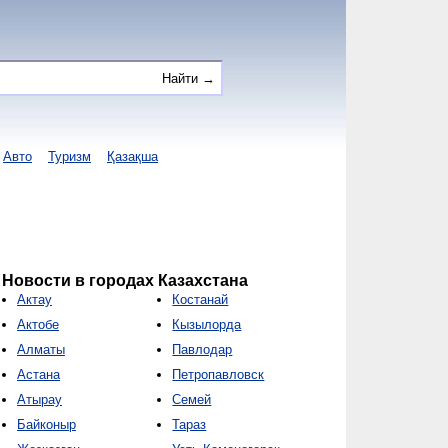
Авто
Туризм
Қазақша
Новости в городах Казахстана
Актау
Костанай
Актобе
Кызылорда
Алматы
Павлодар
Астана
Петропавловск
Атырау
Семей
Байконыр
Тараз