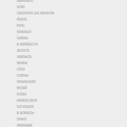
олег
гороскоп на неделю
фано
курс
уральск
самиь
в экибастуз
золота
закрыта
жизнь
утро
улицы
уральская
китай
отказ
казахстане
ситуация
в алматы
грант
девушки