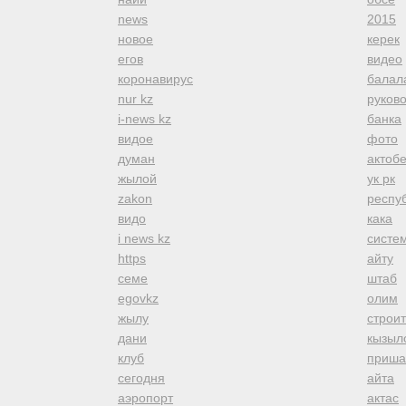
news
2015
новое
керек
егов
видео
коронавирус
балал
nur kz
руков
i-news kz
банка
видое
фото
думан
актоб
жылой
ук рк
zakon
респуб
видо
кака
i news kz
систе
https
айту
семе
штаб
egovkz
олим
жылу
строи
дани
кызыл
клуб
приша
сегодня
айта
аэропорт
актас