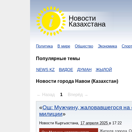
Новости
Казахстана
Политика
В мире
Общество
Экономика
Спор
Популярные темы
С
NUR KZ
I-NEWS KZ
ВИДОЕ
ДУМАН
ЖЫЛОЙ
Новости города Навои (Казахстан)
← Назад
1
Вперёд →
Ош: Мужчину, жаловавшегося на 
милиции
Новости Кыргызстана
,
17 апреля 2025
в
17:22
Жителя города О