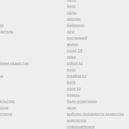
басе
салы
школах
ар
байконур
одитель
друг
последний
ведио
е
covid-19
лиев
лики казахстан
zakon kz
egov
ма
legalbet kz
bank
egov kz
январь
тельство
баян есентаева
орда
дели
хтинск
выборы президента казахстан
мамлютка
новоишимское