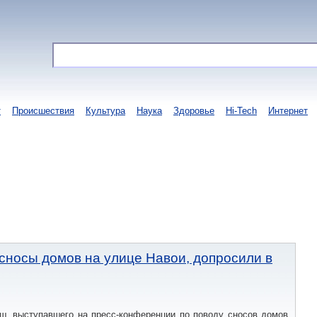
т
Происшествия
Культура
Наука
Здоровье
Hi-Tech
Интернет
сносы домов на улице Навои, допросили в
ш, выступавшего на пресс-конференции по поводу сносов домов