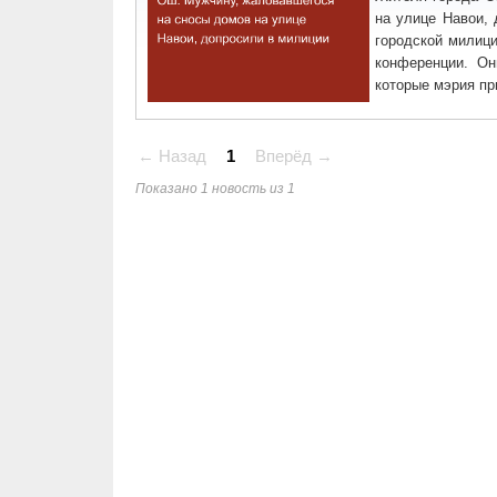
на улице Навои,
городской милици
конференции. Он
которые мэрия п
← Назад
1
Вперёд →
Показано 1 новость из 1