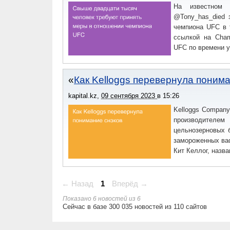
На известном 
@Tony_has_died 
чемпиона UFC в 
ссылкой на Cham
UFC по времени у
Как Kelloggs перевернула поним
kapital.kz
,
09 сентября 2023
в
15:26
Kelloggs Compan
производителе
цельнозерновых 
замороженных ваф
Кит Келлог, назва
← Назад
1
Вперёд →
Показано 6 новостей из 6
Сейчас в базе 300 035 новостей из 110 сайтов