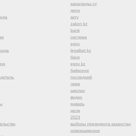
караганды су
депо
анда
акту
zakon kz
bank
ар
система
egov
орда
legalbet kz
басе
дук
egov kz
байконур
одитель
последний
лиев
школах
ведио
ы
январь
дели
2023
тельство
выборы президента казахстан
новоишимское