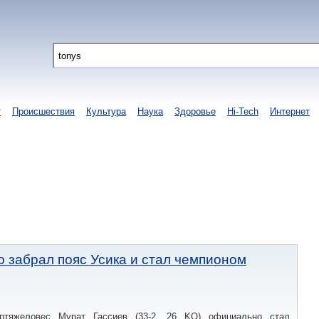
т
Происшествия
Культура
Наука
Здоровье
Hi-Tech
Интернет
 забрал пояс Усика и стал чемпионом
ертяжеловес Мурат Гассиев (33-2, 26 KO) официально стал