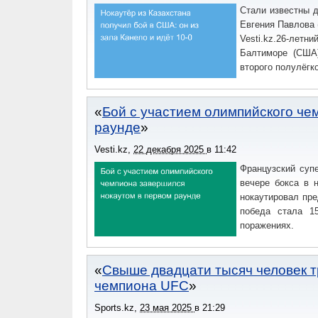
Стали известны д
Евгения Павлова 
Vesti.kz.26-летн
Балтиморе (США)
второго полулёгко
Бой с участием олимпийского че
раунде
Vesti.kz
,
22 декабря 2025
в
11:42
Французский суп
вечере бокса в 
нокаутировал пре
победа стала 1
поражениях.
Свыше двадцати тысяч человек 
чемпиона UFC
Sports.kz
,
23 мая 2025
в
21:29