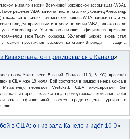
пионом мира по версии Всемирной боксёрской ассоциации (WBA),
z.Такое решение WBA приняла после того, как украинец Александр
О) отказался от своих чемпионских поясов.WBA повысила статус
ассиев владел временным статусом по линии WBA, однако после
итула Александром Усиком организация официально признала
ертяжёлом весе.Таким образом, 32-летний боксёр вновь стал
в самой престижной весовой категории.Впереди — защита
на мира Гассиев проведет уже 11 июля на турнире IBA.PRO 19 в
(15-3, 12 KO), занимающий 14-е место в рейтинге WBA.
з Казахстана: он тренировался с Канело
оксёр полулёгкого веса Евгений Павлов (11-0, 8 KO) проведёт
нок в США уже 18 июля. Бой состоится в рамках вечера бокса в
 Мэриленд), передают Vesti.kz.В США анонсировали бой
ляющая интересы казахстанца промоутерская компания Jeter
убликовала официальный постер предстоящего турнира с
влова.
бой в США: он из зала Канело и идёт 10-0