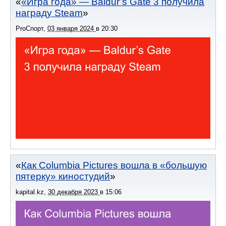
«Игра года» — Baldur’s Gate 3 получила
награду Steam
ProСпорт
,
03 января 2024
в
20:30
Как Columbia Pictures вошла в «большую
пятерку» киностудий
kapital.kz
,
30 декабря 2023
в
15:06