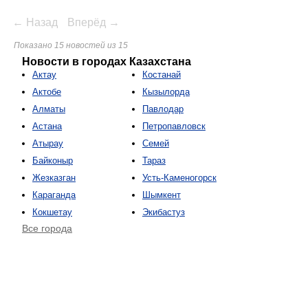
← Назад
Вперёд →
Показано 15 новостей из 15
Новости в городах Казахстана
Актау
Костанай
Актобе
Кызылорда
Алматы
Павлодар
Астана
Петропавловск
Атырау
Семей
Байконыр
Тараз
Жезказган
Усть-Каменогорск
Караганда
Шымкент
Кокшетау
Экибастуз
Все города