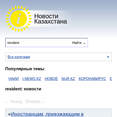
Новости
Казахстана
Все категории
Популярные темы
НАИИ
I-NEWS KZ
НОВОЕ
NUR KZ
КОРОНАВИРУС
ЕГОВ
Z
resident: новости
← Назад
Вперёд →
Иностранцам, приезжающим в