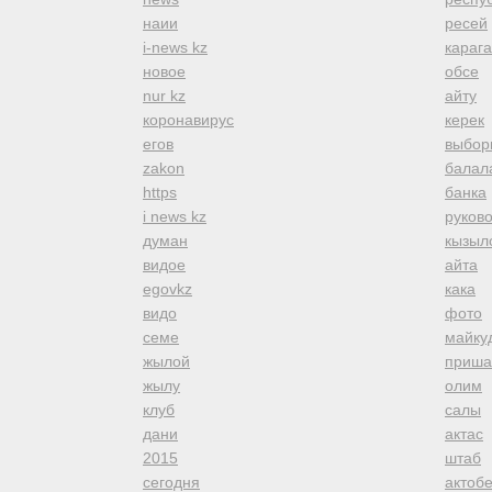
наии
ресей
i-news kz
караг
новое
обсе
nur kz
айту
коронавирус
керек
егов
выбор
zakon
балал
https
банка
i news kz
руков
думан
кызыл
видое
айта
egovkz
кака
видо
фото
семе
майку
жылой
приша
жылу
олим
клуб
салы
дани
актас
2015
штаб
сегодня
актоб