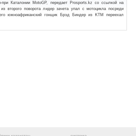
н-при Каталонии MotoGP, передает Prosports.kz со ссылкой на
е из второго поворота лидер зачета упал с мотоцикла посреди
чего южноафриканский гонщик Брэд Биндер из KTM переехал
лики казахстан
система