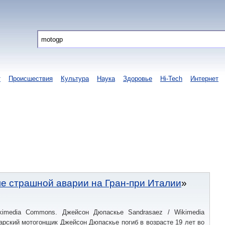
т
Происшествия
Культура
Наука
Здоровье
Hi-Tech
Интернет
ле страшной аварии на Гран-при Италии
kimedia Commons. Джейсон Дюпаскье Sandrasaez / Wikimedia
рский мотогонщик Джейсон Дюпаскье погиб в возрасте 19 лет во