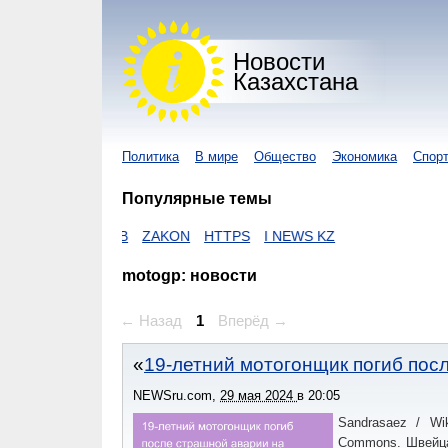
Новости
Казахстана
Политика
В мире
Общество
Экономика
Спор
Популярные темы
АВИРУС
ЕГОВ
ZAKON
HTTPS
I NEWS KZ
motogp: новости
← Назад
1
Вперёд →
19-летний мотогонщик погиб пос
NEWSru.com
,
29 мая 2024
в
20:05
Sandrasaez / Wi
Commons. Швейца