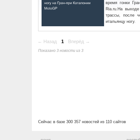
время гонки Гра
Ria.ru.На выход
трассы, после 
итальянцу ногу.
← Назад
1
Вперёд →
Показано 3 новости из 3
Сейчас в базе 300 357 новостей из 110 сайтов
news
респуб