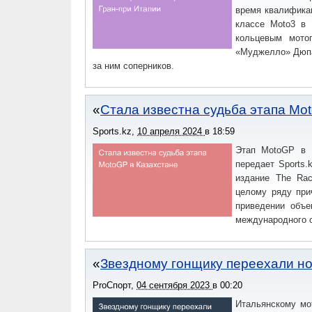
время квалифика
классе Moto3 в 
кольцевым мото
«Муджелло» Дюпа
за ним соперников.
Стала известна судьба этапа Mo
Sports.kz
,
10 апреля 2024
в
18:59
Этап MotoGP в К
передает Sports.
издание The Rac
целому ряду при
приведении объе
международного 
Звездному гонщику переехали но
ProСпорт
,
04 сентября 2023
в
00:20
Итальянскому мо