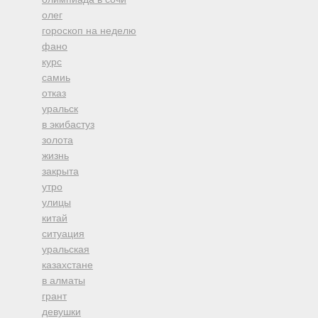
олег
гороскоп на неделю
фано
курс
самиь
отказ
уральск
в экибастуз
золота
жизнь
закрыта
утро
улицы
китай
ситуация
уральская
казахстане
в алматы
грант
девушки