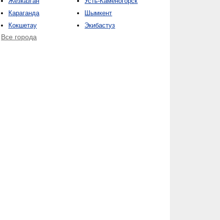
Жезказган
Усть-Каменогорск
Караганда
Шымкент
Кокшетау
Экибастуз
Все города