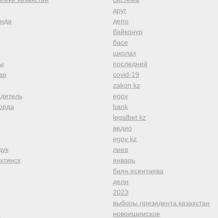
друг
анда
депо
байконур
басе
школах
ы
последний
ар
covid-19
zakon kz
одитель
egov
орда
bank
legalbet kz
ведио
egov kz
дук
лиев
хтинск
январь
баян есентаева
дели
2023
выборы президента казахстан
е
новоишимское