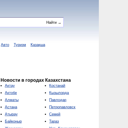
Авто
Туризм
Қазақша
Новости в городах Казахстана
Актау
Костанай
Актобе
Кызылорда
Алматы
Павлодар
Астана
Петропавловск
Атырау
Семей
Байконыр
Тараз