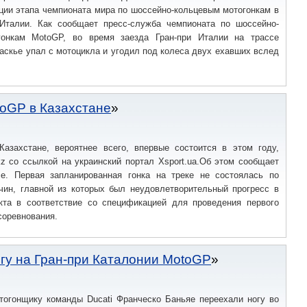
ции этапа чемпионата мира по шоссейно-кольцевым мотогонкам в
Италии. Как сообщает пресс-служба чемпионата по шоссейно-
гонкам MotoGP, во время заезда Гран-при Италии на трассе
скье упал с мотоцикла и угодил под колеса двух ехавших вслед
toGP в Казахстане
азахстане, вероятнее всего, впервые состоится в этом году,
kz со ссылкой на украинский портал Xsport.ua.Об этом сообщает
e. Первая запланированная гонка на треке не состоялась по
чин, главной из которых был неудовлетворительный прогресс в
кта в соответствие со спецификацией для проведения первого
соревнования.
гу на Гран-при Каталонии MotoGP
тогонщику команды Ducati Франческо Баньяе переехали ногу во