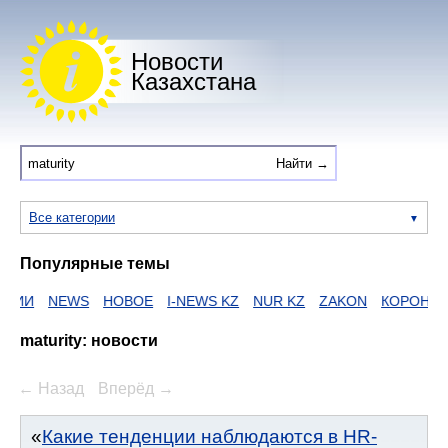
Новости
Казахстана
Все категории
Популярные темы
НАИИ
NEWS
НОВОЕ
I-NEWS KZ
NUR KZ
ZAKON
КОРОНАВ
maturity: новости
← Назад
Вперёд →
Какие тенденции наблюдаются в HR-