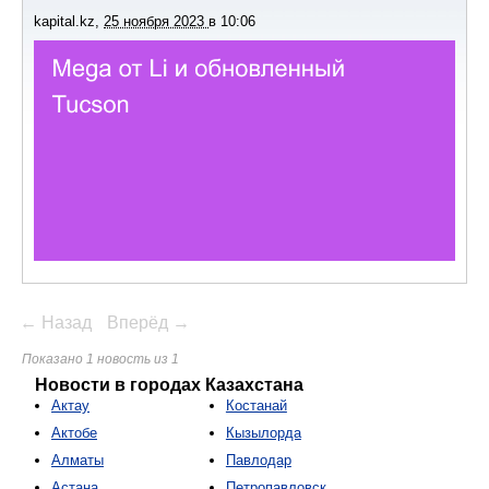
kapital.kz
,
25 ноября 2023
в
10:06
← Назад
Вперёд →
Показано 1 новость из 1
Новости в городах Казахстана
Актау
Костанай
Актобе
Кызылорда
Алматы
Павлодар
Астана
Петропавловск