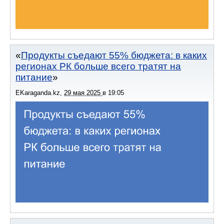
Продукты съедают 55% бюджета: в каких
регионах РК больше всего тратят на
питание
EKaraganda.kz
,
29 мая 2025
в
19:05