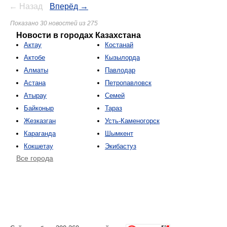
← Назад
Вперёд →
Показано 30 новостей из 275
Новости в городах Казахстана
Актау
Костанай
Актобе
Кызылорда
Алматы
Павлодар
Астана
Петропавловск
Атырау
Семей
Байконыр
Тараз
Жезказган
Усть-Каменогорск
Караганда
Шымкент
Кокшетау
Экибастуз
Все города