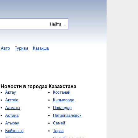
Авто
Туризм
Қазақша
Новости в городах Казахстана
Актау
Костанай
Актобе
Кызылорда
Алматы
Павлодар
Астана
Петропавловск
Атырау
Семей
Байконыр
Тараз