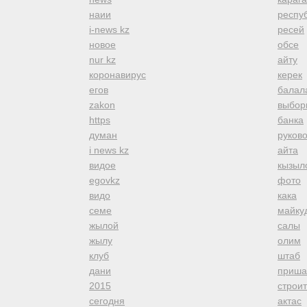
наии
респуб
i-news kz
ресей
новое
обсе
nur kz
айту
коронавирус
керек
егов
балал
zakon
выбор
https
банка
думан
руков
i news kz
айта
видое
кызыл
egovkz
фото
видо
кака
семе
майку
жылой
салы
жылу
олим
клуб
штаб
дани
приша
2015
строи
сегодня
актас