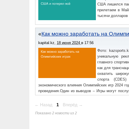
США лишился пасп
прилетаем в Майа
тысячи долларов 
Как можно заработать на Олимпи
kapital.kz
,
18 июня 2024
в
17:56
Фото: kazsports
уникальную рек
главного спортив
как для транснац
охватить широк
спорта (CDES)
экономического влияния Олимпийских игр 2024 го
проведения.Один из выводов – Игры могут послу
прибыль в размере 10,7 млрд евро и создав более 
← Назад
1
Вперёд →
Показано 2 новости из 2