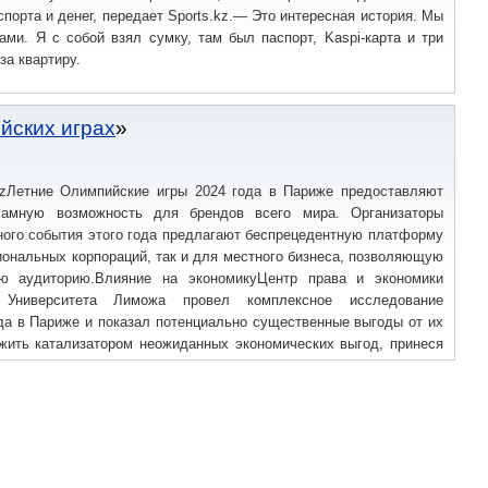
орта и денег, передает Sports.kz.— Это интересная история. Мы
ми. Я с собой взял сумку, там был паспорт, Kaspi-карта и три
за квартиру.
йских играх
.kzЛетние Олимпийские игры 2024 года в Париже предоставляют
ламную возможность для брендов всего мира. Организаторы
ного события этого года предлагают беспрецедентную платформу
иональных корпораций, так и для местного бизнеса, позволяющую
ую аудиторию.Влияние на экономикуЦентр права и экономики
 Университета Лиможа провел комплексное исследование
да в Париже и показал потенциально существенные выгоды от их
жить катализатором неожиданных экономических выгод, принеся
250 тыс. рабочих мест в регионе.