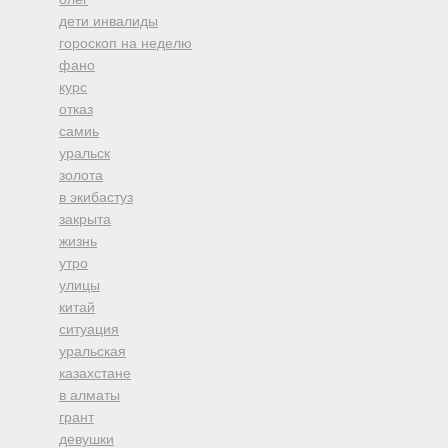
дети инвалиды
гороскоп на неделю
фано
курс
отказ
самиь
уральск
золота
в экибастуз
закрыта
жизнь
утро
улицы
китай
ситуация
уральская
казахстане
в алматы
грант
девушки