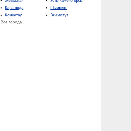
Жезказган
Усть-Каменогорск
Караганда
Шымкент
Кокшетау
Экибастуз
Все города