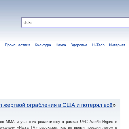
т
Происшествия
Культура
Наука
Здоровье
Hi-Tech
Интернет
 жертвой ограбления в США и потерял всё
оец ММА и участник реалити-шоу в рамках UFC Алиби Идрис в
e-каналу «Naiza TV» рассказал, как во время поездки летом в