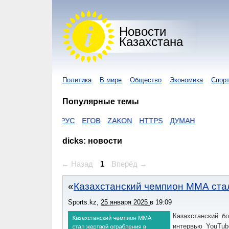
Новости
Казахстана
Политика
В мире
Общество
Экономика
Спор
Популярные темы
Z
КОРОНАВИРУС
ЕГОВ
ZAKON
HTTPS
ДУМАН
dicks: новости
← Назад
1
Вперёд →
Казахстанский чемпион ММА стал
Sports.kz
,
25 января 2025
в
19:09
Казахстанский б
интервью YouTub