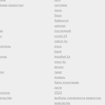
лики казахстан
система
депо
басе
байконур
школах
ар
последний
ы
covid-19
zakon kz
одитель
egov
bank
орда
legalbet kz
egov kz
ведио
дук
лиев
январь
баян есентаева
дели
хтинск
2023
тельство
выборы президента казахстан
мамлютка