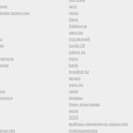
анда
друг
лики казахстан
депо
басе
байконур
школах
ы
последний
ар
covid-19
zakon kz
одитель
egov
орда
bank
legalbet kz
ведио
egov kz
дук
лиев
хтинск
январь
баян есентаева
дели
2023
выборы президента казахстан
тельство
новоишимское