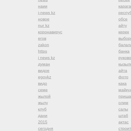
наии
караг
i-news kz
респуб
новое
обсе
nur kz
айту
коронавирус
керек
егов
выбор
zakon
балал
https
банка
i news kz
руков
думан
кызыл
видое
айта
egovkz
фото
видо
кака
семе
майку
жылой
приша
жылу
олим
клуб
салы
дани
штаб
2015
актас
сегодня
строи