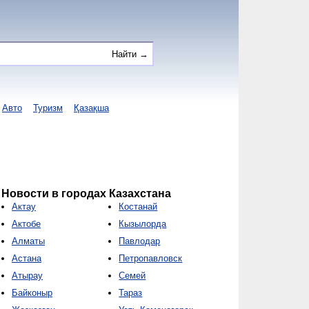
Авто
Туризм
Қазақша
Новости в городах Казахстана
Актау
Костанай
Актобе
Кызылорда
Алматы
Павлодар
Астана
Петропавловск
Атырау
Семей
Байконыр
Тараз