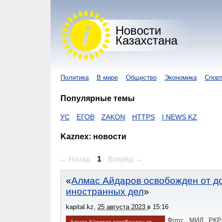
Новости
Казахстана
Политика
В мире
Общество
Экономика
Спор
Популярные темы
КОРОНАВИРУС
ЕГОВ
ZAKON
HTTPS
I NEWS KZ
Kaznex: новости
← Назад
1
Вперёд →
Алмас Айдаров освобожден от д
иностранных дел
kapital.kz
,
25 августа 2023
в
15:16
Фото: МИД РКРа