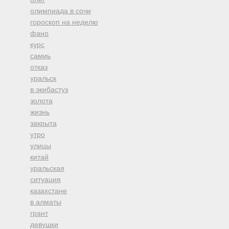
олимпиада в сочи
гороскоп на неделю
фано
курс
самиь
отказ
уральск
в экибастуз
золота
жизнь
закрыта
утро
улицы
китай
уральская
ситуация
казахстане
в алматы
грант
девушки