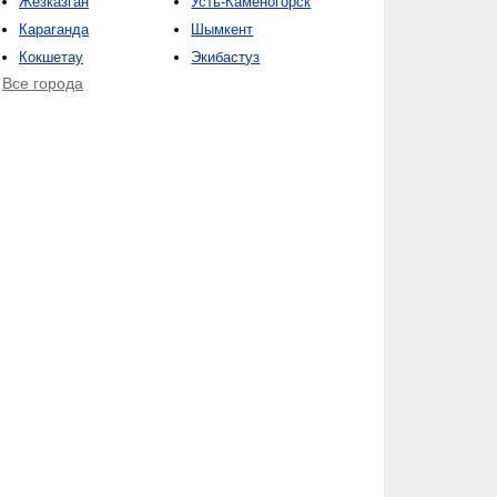
Жезказган
Усть-Каменогорск
Караганда
Шымкент
Кокшетау
Экибастуз
Все города