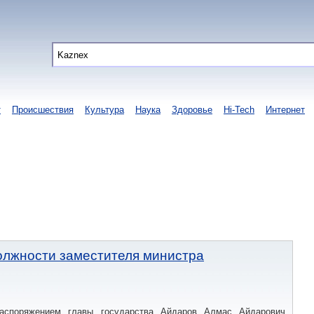
т
Происшествия
Культура
Наука
Здоровье
Hi-Tech
Интернет
олжности заместителя министра
споряжением главы государства Айдаров Алмас Айдарович