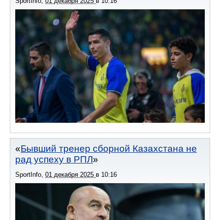
SportInfo
,
01 декабря 2025
в
10:16
Бывший тренер сборной Казахстана не
рад успеху в РПЛ
SportInfo
,
01 декабря 2025
в
10:16