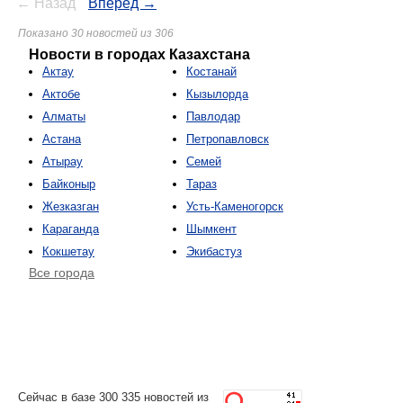
← Назад
Вперёд →
Показано 30 новостей из 306
Новости в городах Казахстана
Актау
Костанай
Актобе
Кызылорда
Алматы
Павлодар
Астана
Петропавловск
Атырау
Семей
Байконыр
Тараз
Жезказган
Усть-Каменогорск
Караганда
Шымкент
Кокшетау
Экибастуз
Все города
Сейчас в базе 300 335 новостей из