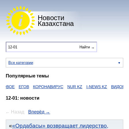
Новости
Казахстана
Все категории
Популярные темы
КОРОНАВИРУС
NUR KZ
I-NEWS KZ
ВИДОЕ
ДУМАН
ZAKO
12-01: новости
← Назад
Вперёд →
«Ордабасы» возвращает лидерство,