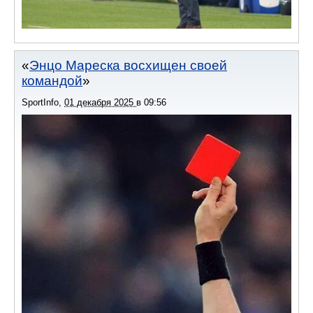
Энцо Мареска восхищен своей
командой
SportInfo
,
01 декабря 2025
в
09:56