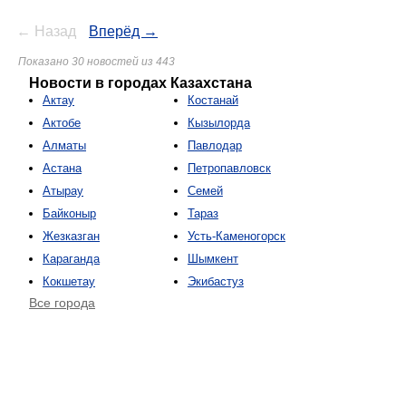
← Назад
Вперёд →
Показано 30 новостей из 443
Новости в городах Казахстана
Актау
Костанай
Актобе
Кызылорда
Алматы
Павлодар
Астана
Петропавловск
Атырау
Семей
Байконыр
Тараз
Жезказган
Усть-Каменогорск
Караганда
Шымкент
Кокшетау
Экибастуз
Все города