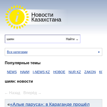
Новости
Казахстана
Все категории
Популярные темы
NEWS
НАИИ
I-NEWS KZ
НОВОЕ
NUR KZ
ZAKON
КОРО
шиян: новости
← Назад
Вперёд →
«Алые паруса»: в Караганде прошёл